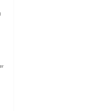
l
d
er