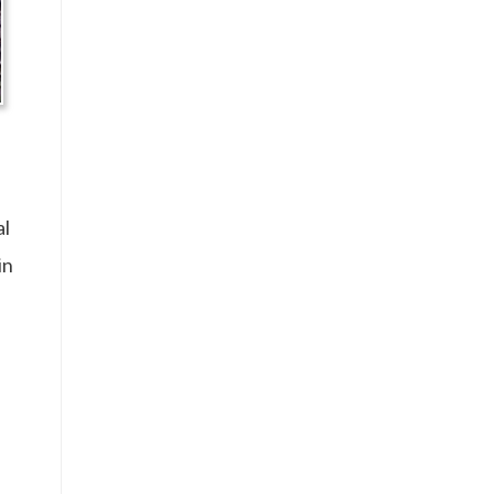
al
in