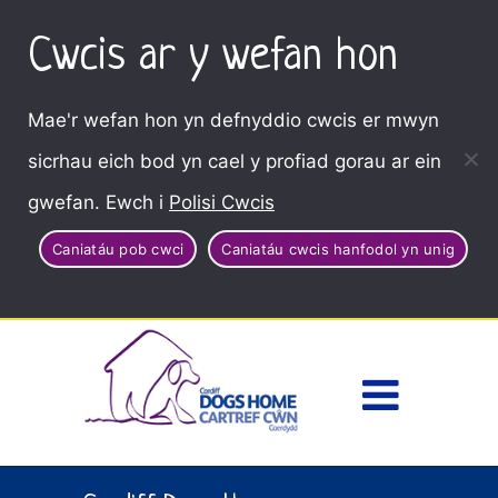
Cwcis ar y wefan hon
Mae'r wefan hon yn defnyddio cwcis er mwyn
sicrhau eich bod yn cael y profiad gorau ar ein
gwefan. Ewch i
Polisi Cwcis
Caniatáu pob cwci
Caniatáu cwcis hanfodol yn unig
Dewisl