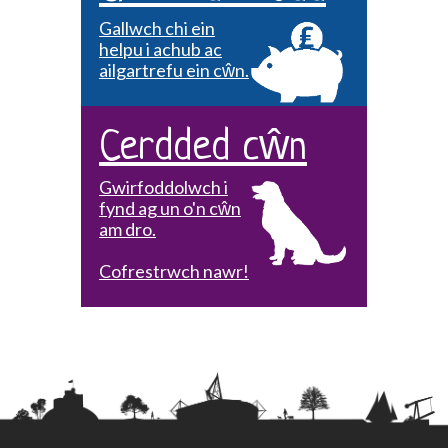
Gallwch chi ein
helpu i achub ac
ailgartrefu ein cŵn.
Cerdded cŵn
Gwirfoddolwch i
fynd ag un o'n cŵn
am dro.
Cofrestrwch nawr!