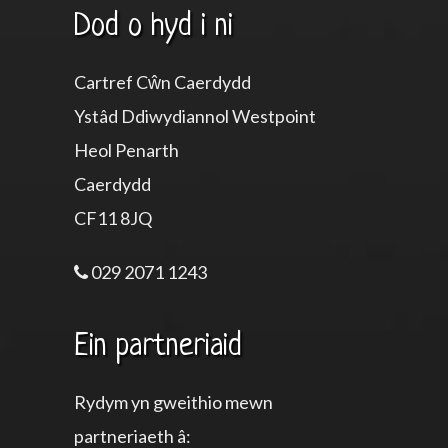
Dod o hyd i ni
Cartref Cŵn Caerdydd
Ystâd Ddiwydiannol Westpoint
Heol Penarth
Caerdydd
CF11 8JQ
029 2071 1243
Ein partneriaid
Rydym yn gweithio mewn
partneriaeth â: