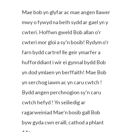
Mae bob yn glyfar ac mae angen llawer
mwy o fywyd na beth sydd ar gael yn y
cwteri. Hoffwn gweld Bob allan o’r
cwteri mor gloi a sy’n bosib! Rydym o’r
farn bydd cartref lle geir ymarfer a
hufforddiant i wir ei gynnal bydd Bob
yn dod ymlaen yn berffaith! Mae Bob
yn serchog iawm ac yn caru cwtch !
Bydd angen perchnogion sy’n caru
cwtch hefyd ! Yn seiliedig ar
ragarweiniad Mae’n bosib gall Bob
byw gyda cwn eraill, cathod a phlant