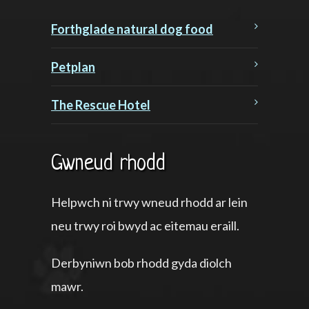
Forthglade natural dog food
Petplan
The Rescue Hotel
Gwneud rhodd
Helpwch ni trwy wneud rhodd ar lein
neu trwy roi bwyd ac eitemau eraill.
Derbyniwn bob rhodd gyda diolch
mawr.