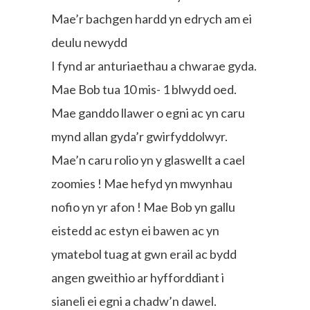
Mae’r bachgen hardd yn edrych am ei
deulu newydd
I fynd ar anturiaethau a chwarae gyda.
Mae Bob tua 10 mis- 1 blwydd oed.
Mae ganddo llawer o egni ac yn caru
mynd allan gyda’r gwirfyddolwyr.
Mae’n caru rolio yn y glaswellt a cael
zoomies ! Mae hefyd yn mwynhau
nofio yn yr afon ! Mae Bob yn gallu
eistedd ac estyn ei bawen ac yn
ymatebol tuag at gwn erail ac bydd
angen gweithio ar hyfforddiant i
sianeli ei egni a chadw’n dawel.