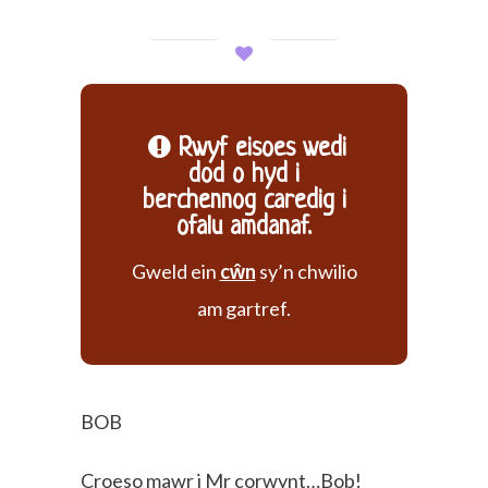
Rwyf eisoes wedi
dod o hyd i
berchennog caredig i
ofalu amdanaf.
Gweld ein
cŵn
sy’n chwilio
am gartref.
BOB
Croeso mawr i Mr corwynt…Bob!