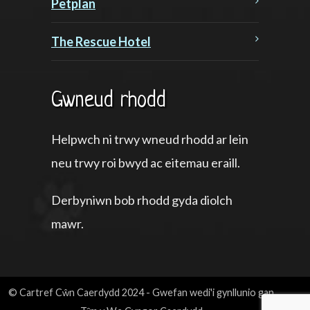
Petplan
The Rescue Hotel
Gwneud rhodd
Helpwch ni trwy wneud rhodd ar lein
neu trwy roi bwyd ac eitemau eraill.
Derbyniwn bob rhodd gyda diolch
mawr.
© Cartref Cŵn Caerdydd 2024 - Gwefan wedi'i gynllunio gan