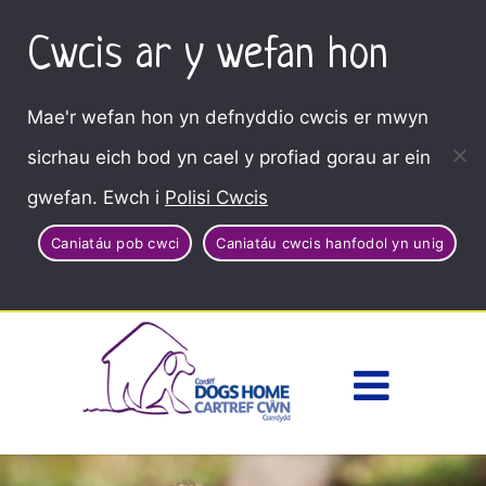
Cwcis ar y wefan hon
Mae'r wefan hon yn defnyddio cwcis er mwyn
sicrhau eich bod yn cael y profiad gorau ar ein
gwefan. Ewch i
Polisi Cwcis
Caniatáu pob cwci
Caniatáu cwcis hanfodol yn unig
Dewisl