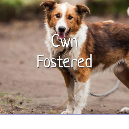
Cwn
Fostered