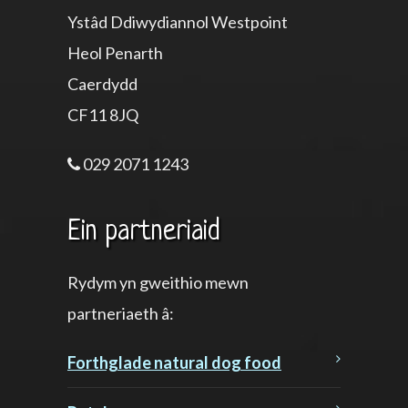
Ystâd Ddiwydiannol Westpoint
Heol Penarth
Caerdydd
CF11 8JQ
029 2071 1243
Ein partneriaid
Rydym yn gweithio mewn
partneriaeth â:
Forthglade natural dog food