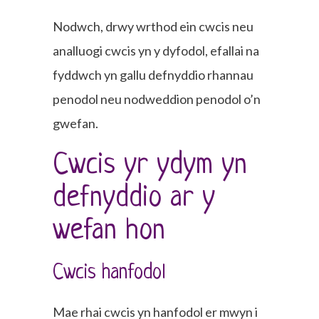
Nodwch, drwy wrthod ein cwcis neu
analluogi cwcis yn y dyfodol, efallai na
fyddwch yn gallu defnyddio rhannau
penodol neu nodweddion penodol o’n
gwefan.
Cwcis yr ydym yn
defnyddio ar y
wefan hon
Cwcis hanfodol
Mae rhai cwcis yn hanfodol er mwyn i