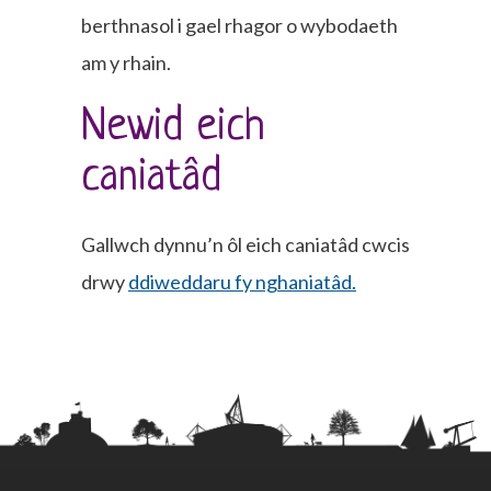
berthnasol i gael rhagor o wybodaeth
am y rhain.
Newid eich
caniatâd
Gallwch dynnu’n ôl eich caniatâd cwcis
drwy
ddiweddaru fy nghaniatâd.