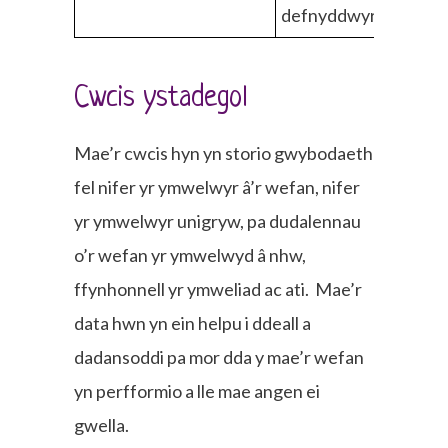
defnyddwyr
Cwcis ystadegol
Mae’r cwcis hyn yn storio gwybodaeth
fel nifer yr ymwelwyr â’r wefan, nifer
yr ymwelwyr unigryw, pa dudalennau
o’r wefan yr ymwelwyd â nhw,
ffynhonnell yr ymweliad ac ati. Mae’r
data hwn yn ein helpu i ddeall a
dadansoddi pa mor dda y mae’r wefan
yn perfformio a lle mae angen ei
gwella.