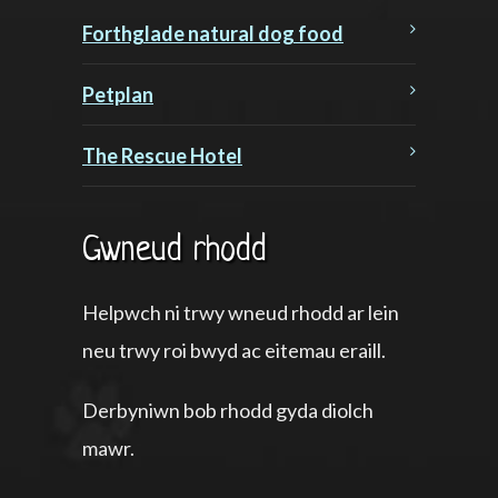
Forthglade natural dog food
Petplan
The Rescue Hotel
Gwneud rhodd
Helpwch ni trwy wneud rhodd ar lein
neu trwy roi bwyd ac eitemau eraill.
Derbyniwn bob rhodd gyda diolch
mawr.