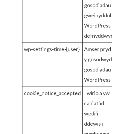
gosodiadau
gweinyddol
WordPress
defnyddwyr
wp-settings-time-{user}
Amser pryd
y gosodwyd
gosodiadau
WordPress
cookie_notice_accepted
I wirio a yw
caniatâd
wedi’i
ddewis i
gymhwyso