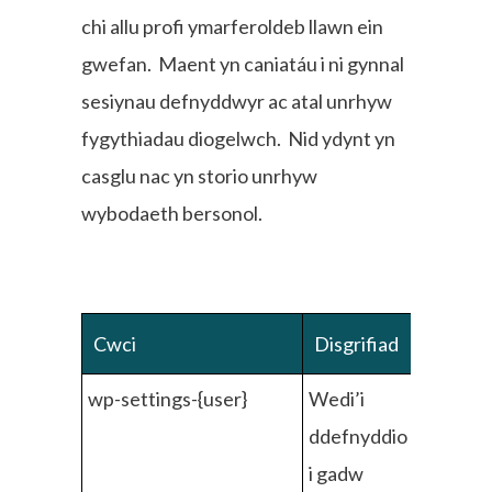
chi allu profi ymarferoldeb llawn ein
gwefan. Maent yn caniatáu i ni gynnal
sesiynau defnyddwyr ac atal unrhyw
fygythiadau diogelwch. Nid ydynt yn
casglu nac yn storio unrhyw
wybodaeth bersonol.
Cwci
Disgrifiad
wp-settings-{user}
Wedi’i
ddefnyddio
i gadw