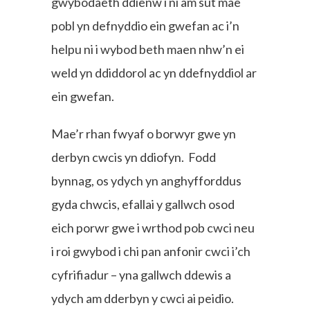
gwybodaeth ddienw i ni am sut mae
pobl yn defnyddio ein gwefan ac i’n
helpu ni i wybod beth maen nhw’n ei
weld yn ddiddorol ac yn ddefnyddiol ar
ein gwefan.
Mae’r rhan fwyaf o borwyr gwe yn
derbyn cwcis yn ddiofyn. Fodd
bynnag, os ydych yn anghyfforddus
gyda chwcis, efallai y gallwch osod
eich porwr gwe i wrthod pob cwci neu
i roi gwybod i chi pan anfonir cwci i’ch
cyfrifiadur – yna gallwch ddewis a
ydych am dderbyn y cwci ai peidio.