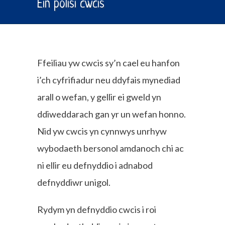
Ein polisi cwcis
Ffeiliau yw cwcis sy’n cael eu hanfon
i’ch cyfrifiadur neu ddyfais mynediad
arall o wefan, y gellir ei gweld yn
ddiweddarach gan yr un wefan honno.
Nid yw cwcis yn cynnwys unrhyw
wybodaeth bersonol amdanoch chi ac
ni ellir eu defnyddio i adnabod
defnyddiwr unigol.
Rydym yn defnyddio cwcis i roi