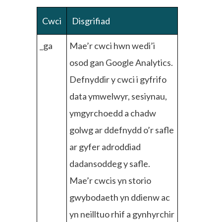
Cwci
Disgrifiad
_ga
Mae’r cwci hwn wedi’i
osod gan Google Analytics.
Defnyddir y cwci i gyfrifo
data ymwelwyr, sesiynau,
ymgyrchoedd a chadw
golwg ar ddefnydd o’r safle
ar gyfer adroddiad
dadansoddeg y safle.
Mae’r cwcis yn storio
gwybodaeth yn ddienw ac
yn neilltuo rhif a gynhyrchir