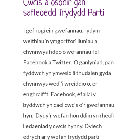
Cwcis a osodir gan
safleoedd Trydydd Parti
I gefnogi ein gwefannau, rydym
weithiau’n ymgorffori lluniau a
chynnwys fideo o wefannau fel
Facebook a Twitter. O ganlyniad, pan
fyddwch yn ymweld â thudalen gyda
chynnwys wedi’i wreiddio o, er
enghraifft, Facebook, efallai y
byddwch yn cael cwcis o’r gwefannau
hyn. Dydy’r wefan hon ddim yn rheoli
lledaeniad y cwcis hynny. Dylech
edrych ar y wefan trydydd parti