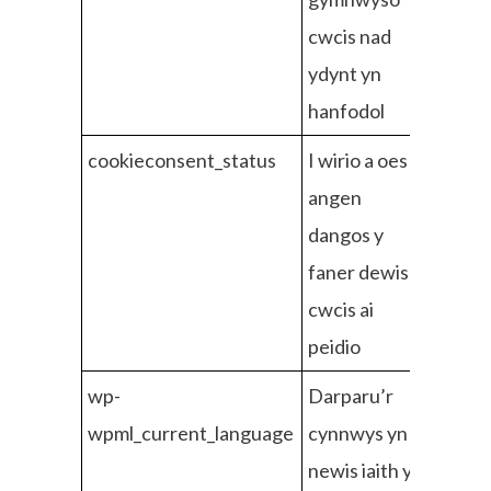
cwcis nad
ydynt yn
hanfodol
cookieconsent_status
I wirio a oes
angen
dangos y
faner dewis
cwcis ai
peidio
wp-
Darparu’r
wpml_current_language
cynnwys yn
newis iaith y