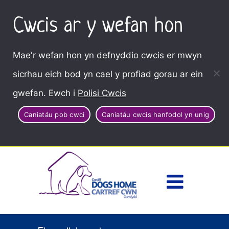
Cwcis ar y wefan hon
Mae'r wefan hon yn defnyddio cwcis er mwyn
sicrhau eich bod yn cael y profiad gorau ar ein
gwefan. Ewch i
Polisi Cwcis
Caniatáu pob cwci
Caniatáu cwcis hanfodol yn unig
Dewisl