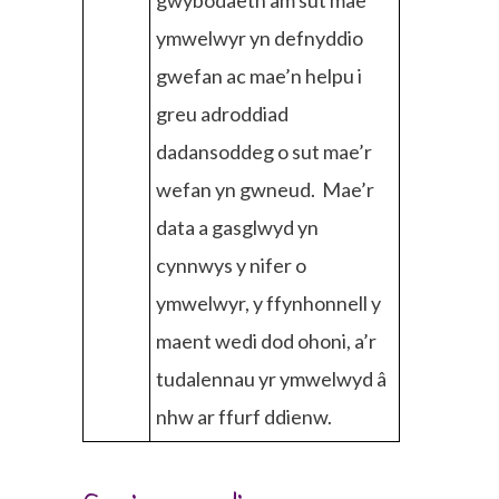
gwybodaeth am sut mae
ymwelwyr yn defnyddio
gwefan ac mae’n helpu i
greu adroddiad
dadansoddeg o sut mae’r
wefan yn gwneud. Mae’r
data a gasglwyd yn
cynnwys y nifer o
ymwelwyr, y ffynhonnell y
maent wedi dod ohoni, a’r
tudalennau yr ymwelwyd â
nhw ar ffurf ddienw.