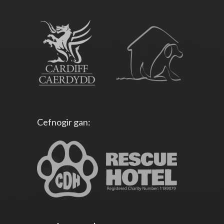
Cefnogir gan: