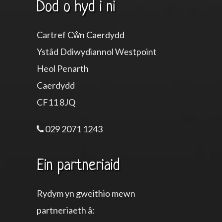
Dod o hyd i ni
Cartref Cŵn Caerdydd
Ystâd Ddiwydiannol Westpoint
Heol Penarth
Caerdydd
CF11 8JQ
029 2071 1243
Ein partneriaid
Rydym yn gweithio mewn
partneriaeth â: