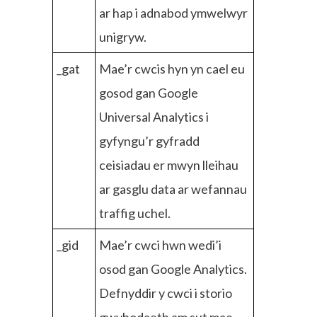
ar hap i adnabod ymwelwyr
unigryw.
_gat
Mae’r cwcis hyn yn cael eu
gosod gan Google
Universal Analytics i
gyfyngu’r gyfradd
ceisiadau er mwyn lleihau
ar gasglu data ar wefannau
traffig uchel.
_gid
Mae’r cwci hwn wedi’i
osod gan Google Analytics.
Defnyddir y cwci i storio