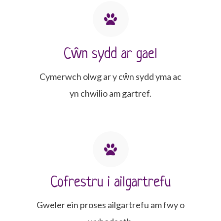
Cŵn sydd ar gael
Cymerwch olwg ar y cŵn sydd yma ac
yn chwilio am gartref.
Cofrestru i ailgartrefu
Gweler ein proses ailgartrefu am fwy o