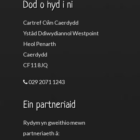
Dod o hyd i ni
Cartref Cŵn Caerdydd
Ystâd Ddiwydiannol Westpoint
Heol Penarth
Caerdydd
CF11 8JQ
029 2071 1243
Ein partneriaid
Rydym yn gweithio mewn
partneriaeth â: