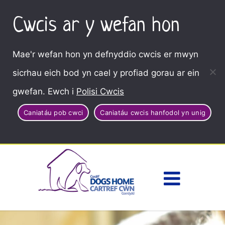
Cwcis ar y wefan hon
Mae'r wefan hon yn defnyddio cwcis er mwyn
sicrhau eich bod yn cael y profiad gorau ar ein
gwefan. Ewch i
Polisi Cwcis
Caniatáu pob cwci
Caniatáu cwcis hanfodol yn unig
Dewisl