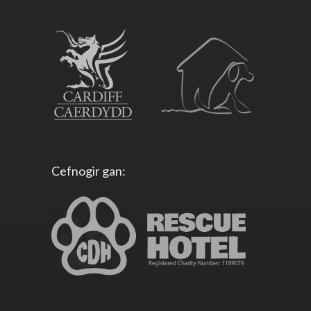
Cefnogir gan: