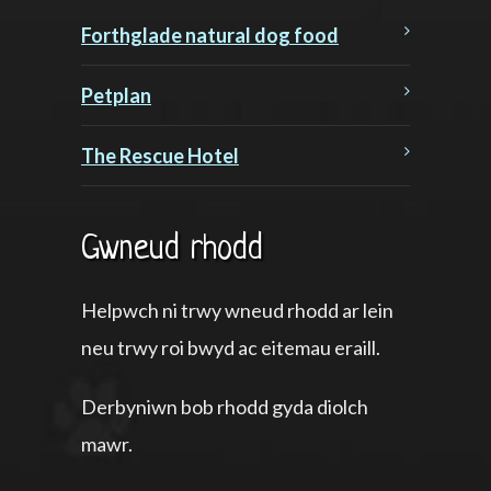
Forthglade natural dog food
Petplan
The Rescue Hotel
Gwneud rhodd
Helpwch ni trwy wneud rhodd ar lein
neu trwy roi bwyd ac eitemau eraill.
Derbyniwn bob rhodd gyda diolch
mawr.