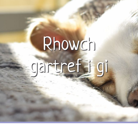
Rhowch
gartref i gi