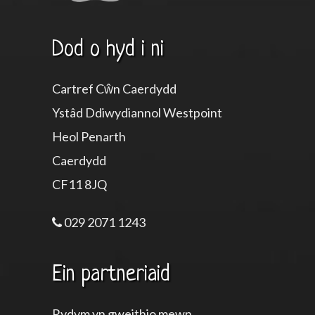
Dod o hyd i ni
Cartref Cŵn Caerdydd
Ystâd Ddiwydiannol Westpoint
Heol Penarth
Caerdydd
CF11 8JQ
029 2071 1243
Ein partneriaid
Rydym yn gweithio mewn