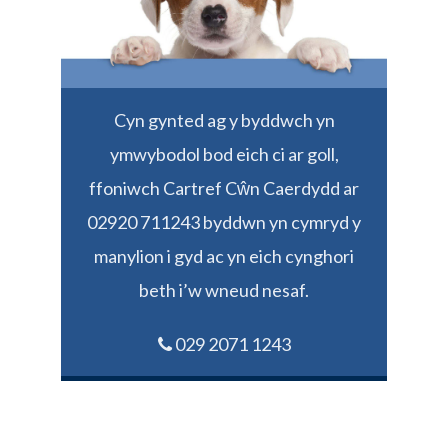
Cyn gynted ag y byddwch yn
ymwybodol bod eich ci ar goll,
ffoniwch Cartref Cŵn Caerdydd ar
02920 711243 byddwn yn cymryd y
manylion i gyd ac yn eich cynghori
beth i’w wneud nesaf.
029 2071 1243