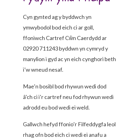
Cyn gynted ag y byddwch yn
ymwybodol bod eich ci ar goll,
ffoniwch Cartref Cŵn Caerdydd ar
02920 711243 byddwn yn cymryd y
manylion i gyd ac yn eich cynghori beth
i’w wneud nesaf.
Mae’n bosibl bod rhywun wedi dod
â’ch ci i’r cartref neu fod rhywun wedi
adrodd eu bod wedi ei weld.
Gallwch hefyd ffonio’r Filfeddygfa leol
rhag ofn bod eich ci wedi ei anafu a