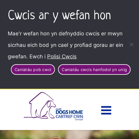
Cwcis ar y wefan hon
Mae'r wefan hon yn defnyddio cwcis er mwyn
sicrhau eich bod yn cael y profiad gorau ar ein
gwefan. Ewch i
Polisi Cwcis
Caniatáu pob cwci
Caniatáu cwcis hanfodol yn unig
Dewisl