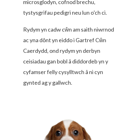
microsglodyn, cofnod brechu,
tystysgrifau pedigri neu lun o’ch ci.
Rydym yn cadw cŵn am saith niwrnod
ac yna dônt yn eiddo i Gartref Cŵn
Caerdydd, ond rydym yn derbyn
ceisiadau gan bobl â diddordeb yn y
cyfamser felly cysylltwch â ni cyn
gynted ag y gallwch.