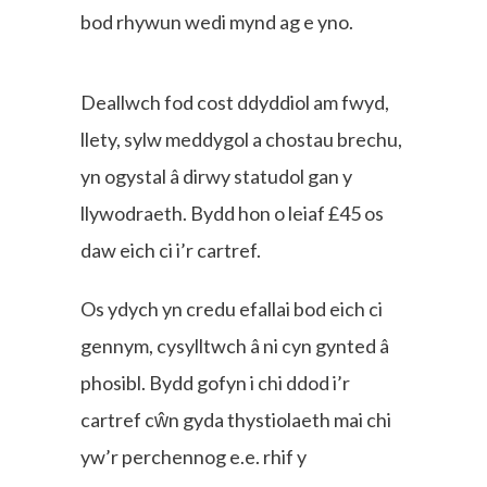
bod rhywun wedi mynd ag e yno.
Deallwch fod cost ddyddiol am fwyd,
llety, sylw meddygol a chostau brechu,
yn ogystal â dirwy statudol gan y
llywodraeth. Bydd hon o leiaf £45 os
daw eich ci i’r cartref.
Os ydych yn credu efallai bod eich ci
gennym, cysylltwch â ni cyn gynted â
phosibl. Bydd gofyn i chi ddod i’r
cartref cŵn gyda thystiolaeth mai chi
yw’r perchennog e.e. rhif y