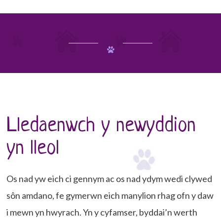
Lledaenwch y newyddion
yn lleol
Os nad yw eich ci gennym ac os nad ydym wedi clywed
sôn amdano, fe gymerwn eich manylion rhag ofn y daw
i mewn yn hwyrach. Yn y cyfamser, byddai’n werth