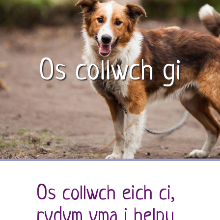
Os collwch gi
Os collwch eich ci,
rydym yma i helpu