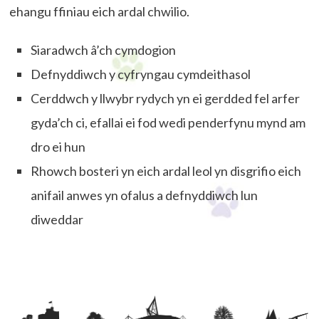
ehangu ffiniau eich ardal chwilio.
Siaradwch â’ch cymdogion
Defnyddiwch y cyfryngau cymdeithasol
Cerddwch y llwybr rydych yn ei gerdded fel arfer
gyda’ch ci, efallai ei fod wedi penderfynu mynd am
dro ei hun
Rhowch bosteri yn eich ardal leol yn disgrifio eich
anifail anwes yn ofalus a defnyddiwch lun
diweddar