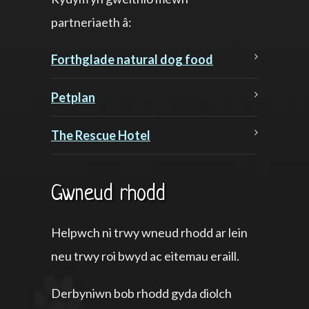
partneriaeth â:
Forthglade natural dog food
Petplan
The Rescue Hotel
Gwneud rhodd
Helpwch ni trwy wneud rhodd ar lein
neu trwy roi bwyd ac eitemau eraill.
Derbyniwn bob rhodd gyda diolch