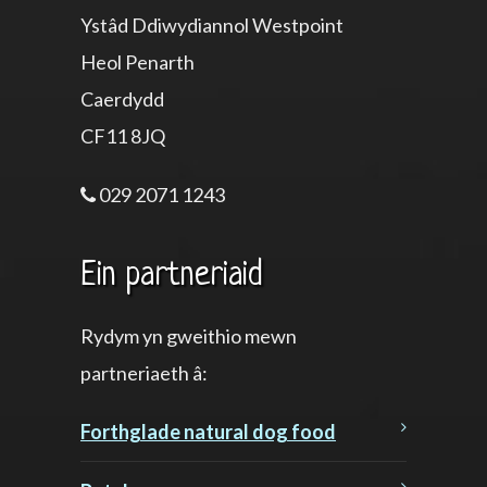
Ystâd Ddiwydiannol Westpoint
Heol Penarth
Caerdydd
CF11 8JQ
029 2071 1243
Ein partneriaid
Rydym yn gweithio mewn
partneriaeth â:
Forthglade natural dog food