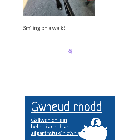
Smiling on a walk!
Gwneud rhodd
Gallwch chi ein
helpu i achub ac
ailgartrefu ein cŵn.