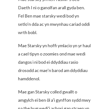
Daeth I ni o ganolfan arall gyda ben.
Fel Ben mae starsky wedi bod yn
setlo’n dda ac yn mwynhau cariad oddi
wrth bobl.
Mae Starsky yn hoffi ymlacio yn yr haul
a cael tipyn o zoomies ond mae wedi
dangos i ni bod ei ddyddiau rasio
drosodd ac mae’n barod am ddyddiau
hamddenol.
Mae gan Starsky colled gwallt o
amgylch ei ben ôl a’i gynffon sydd mwy
na the bug wedi’i achosi gan straen yn