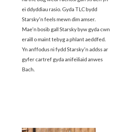
ei ddyddiau rasio. Gyda TLC bydd
Starsky’n feels mewn dim amser.
Mae’n bosib gall Starsky byw gyda cwn
eraill o maint tebyg a phlant aeddfed.
Yn anffodus ni fydd Starsky’n addss ar
gyfer cartref gyda anifeiliaid anwes
Bach.