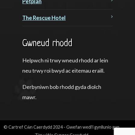
Petplan
The Rescue Hotel
Gwneud rhodd
Helpwch ni trwy wneud rhodd ar lein
neu trwy roi bwyd ac eitemau eraill.
Derbyniwn bob rhodd gyda diolch
mawr.
© Cartref Cŵn Caerdydd 2024 - Gwefan wedi'i gynllunio gan