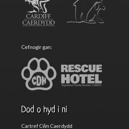
Cefnogir gan:
Dod o hyd i ni
Cartref Cŵn Caerdydd