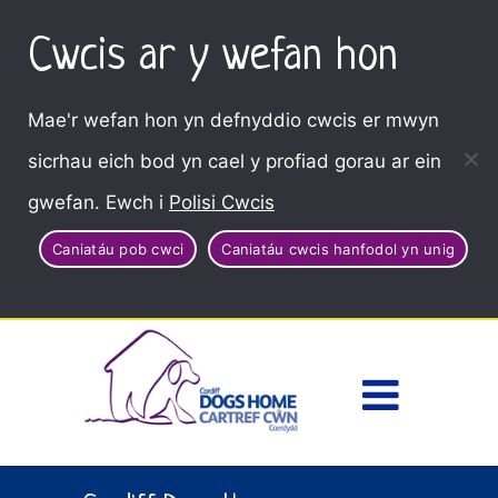
Cwcis ar y wefan hon
Mae'r wefan hon yn defnyddio cwcis er mwyn
sicrhau eich bod yn cael y profiad gorau ar ein
gwefan. Ewch i
Polisi Cwcis
Caniatáu pob cwci
Caniatáu cwcis hanfodol yn unig
Dewisl