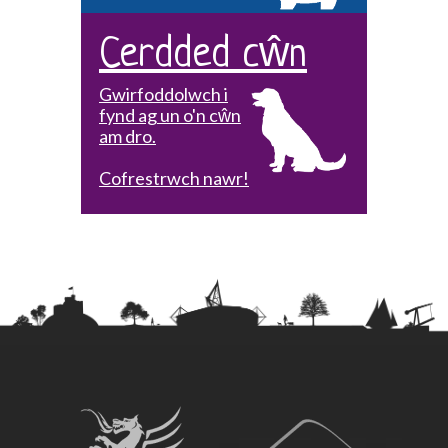
Cerdded cŵn
Gwirfoddolwch i
fynd ag un o'n cŵn
am dro.
Cofrestrwch nawr!