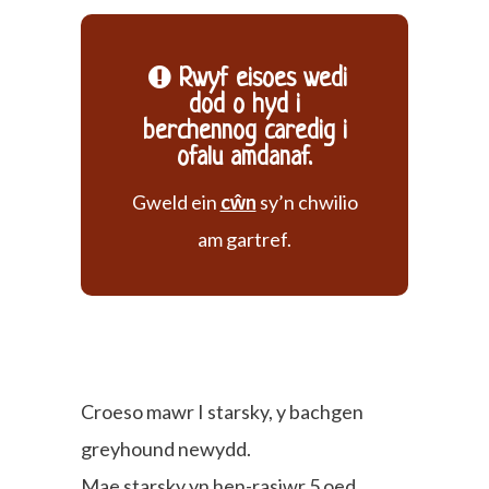
Rwyf eisoes wedi
dod o hyd i
berchennog caredig i
ofalu amdanaf.
Gweld ein
cŵn
sy’n chwilio
am gartref.
Croeso mawr I starsky, y bachgen
greyhound newydd.
Mae starsky yn hen-rasiwr 5 oed