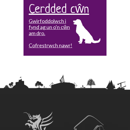
Cerdded cŵn
Gwirfoddolwch i
fynd ag un o'n cŵn
am dro.
Cofrestrwch nawr!