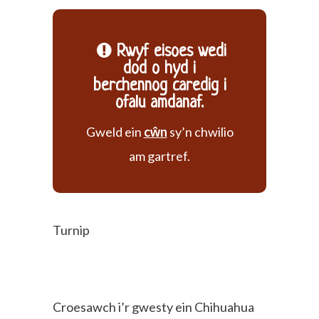
Rwyf eisoes wedi
dod o hyd i
berchennog caredig i
ofalu amdanaf.
Gweld ein
cŵn
sy’n chwilio
am gartref.
Turnip
Croesawch i’r gwesty ein Chihuahua