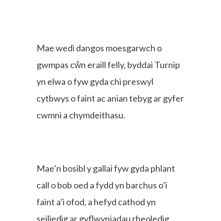
Mae wedi dangos moesgarwch o
gwmpas cŵn eraill felly, byddai Turnip
yn elwa o fyw gyda chi preswyl
cytbwys o faint ac anian tebyg ar gyfer
cwmni a chymdeithasu.
Mae’n bosibl y gallai fyw gyda phlant
call o bob oed a fydd yn barchus o’i
faint a’i ofod, a hefyd cathod yn
seiliedig ar gyflwyniadau rheoledig