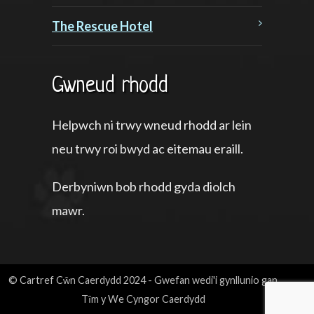
The Rescue Hotel
Gwneud rhodd
Helpwch ni trwy wneud rhodd ar lein
neu trwy roi bwyd ac eitemau eraill.
Derbyniwn bob rhodd gyda diolch
mawr.
© Cartref Cŵn Caerdydd 2024 - Gwefan wedi'i gynllunio gan
Tȋm y We Cyngor Caerdydd