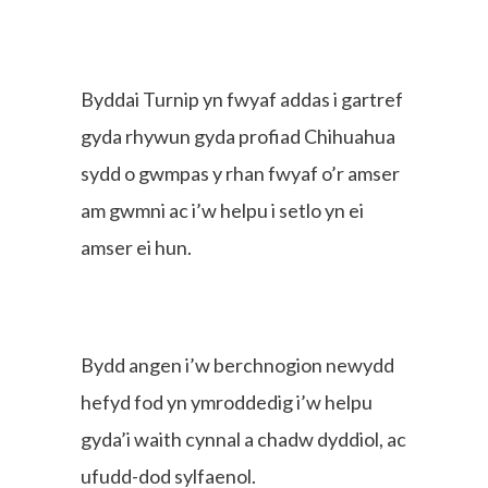
Byddai Turnip yn fwyaf addas i gartref
gyda rhywun gyda profiad Chihuahua
sydd o gwmpas y rhan fwyaf o’r amser
am gwmni ac i’w helpu i setlo yn ei
amser ei hun.
Bydd angen i’w berchnogion newydd
hefyd fod yn ymroddedig i’w helpu
gyda’i waith cynnal a chadw dyddiol, ac
ufudd-dod sylfaenol.