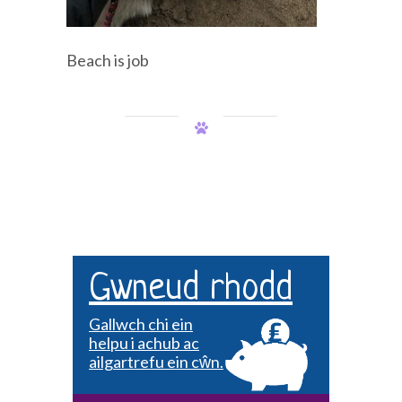
Beach is job
Gwneud rhodd
Gallwch chi ein
helpu i achub ac
ailgartrefu ein cŵn.