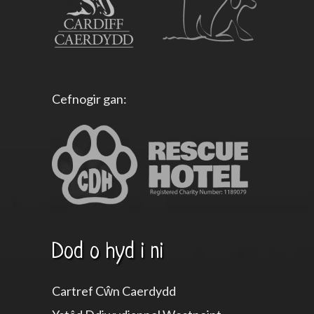
Cefnogir gan:
Dod o hyd i ni
Cartref Cŵn Caerdydd