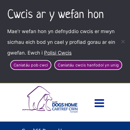
Cwcis ar y wefan hon
Mae'r wefan hon yn defnyddio cwcis er mwyn
sicrhau eich bod yn cael y profiad gorau ar ein
gwefan. Ewch i
Polisi Cwcis
Caniatáu pob cwci
Caniatáu cwcis hanfodol yn unig
Dewisl