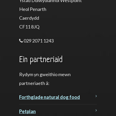
Ystâd Ddiwydiannol Westpoint
Heol Penarth
Caerdydd
CF11 8JQ
029 2071 1243
Ein partneriaid
Rydym yn gweithio mewn
partneriaeth â:
Forthglade natural dog food
Petplan