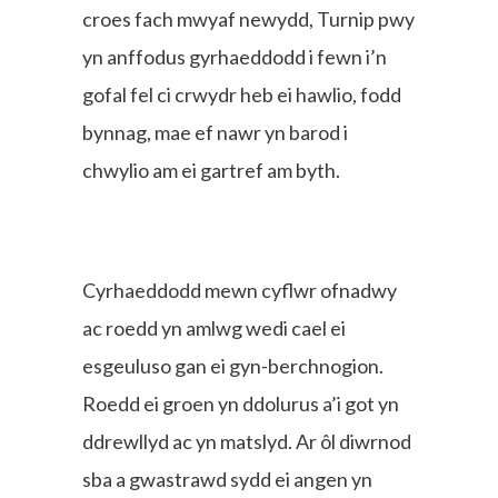
croes fach mwyaf newydd, Turnip pwy
yn anffodus gyrhaeddodd i fewn i’n
gofal fel ci crwydr heb ei hawlio, fodd
bynnag, mae ef nawr yn barod i
chwylio am ei gartref am byth.
Cyrhaeddodd mewn cyflwr ofnadwy
ac roedd yn amlwg wedi cael ei
esgeuluso gan ei gyn-berchnogion.
Roedd ei groen yn ddolurus a’i got yn
ddrewllyd ac yn matslyd. Ar ôl diwrnod
sba a gwastrawd sydd ei angen yn