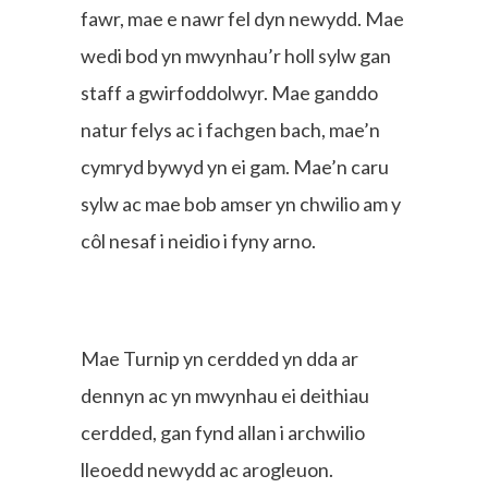
fawr, mae e nawr fel dyn newydd. Mae
wedi bod yn mwynhau’r holl sylw gan
staff a gwirfoddolwyr. Mae ganddo
natur felys ac i fachgen bach, mae’n
cymryd bywyd yn ei gam. Mae’n caru
sylw ac mae bob amser yn chwilio am y
côl nesaf i neidio i fyny arno.
Mae Turnip yn cerdded yn dda ar
dennyn ac yn mwynhau ei deithiau
cerdded, gan fynd allan i archwilio
lleoedd newydd ac arogleuon.