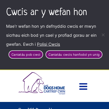
Cwcis ar y wefan hon
Mae'r wefan hon yn defnyddio cwcis er mwyn
sicrhau eich bod yn cael y profiad gorau ar ein
gwefan. Ewch i
Polisi Cwcis
Caniatáu pob cwci
Caniatáu cwcis hanfodol yn unig
Dewisl