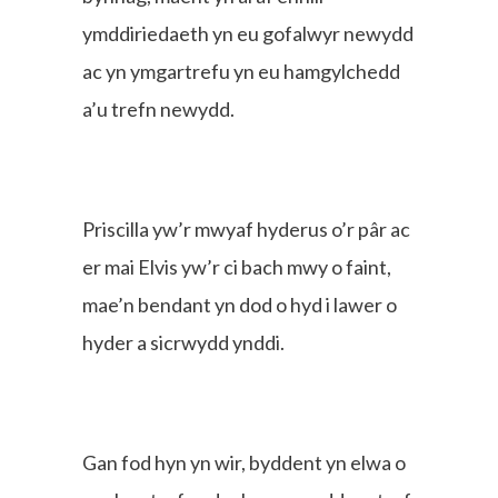
ymddiriedaeth yn eu gofalwyr newydd
ac yn ymgartrefu yn eu hamgylchedd
a’u trefn newydd.
Priscilla yw’r mwyaf hyderus o’r pâr ac
er mai Elvis yw’r ci bach mwy o faint,
mae’n bendant yn dod o hyd i lawer o
hyder a sicrwydd ynddi.
Gan fod hyn yn wir, byddent yn elwa o