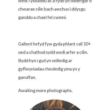
wedi’i ysbaddu ac a fydd yn oddefgar o
chwarae cŵn bach awchus i ddysgu
ganddo a chael fel cwmni.
Gallent hefyd fyw gyda phlant call 10+
oed a chathod sydd wedi arfer a cŵn.
Bydd hyn i gyd yn seiliedig ar
gyflwyniadau rheoledig yma yn y
ganolfan.
Awaiting more photographs.