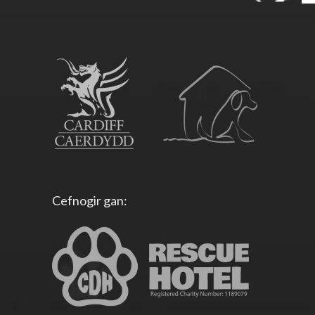
Cefnogir gan: