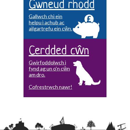
Gwneud rhodd
Gallwch chi ein
helpu i achub ac
ailgartrefu ein cŵn.
Cerdded cŵn
Gwirfoddolwch i
fynd ag un o'n cŵn
am dro.
Cofrestrwch nawr!