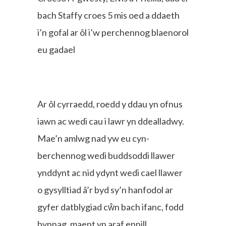
bach Staffy croes 5 mis oed a ddaeth
i’n gofal ar ôl i’w perchennog blaenorol
eu gadael
Ar ôl cyrraedd, roedd y ddau yn ofnus
iawn ac wedi cau i lawr yn ddealladwy.
Mae’n amlwg nad yw eu cyn-
berchennog wedi buddsoddi llawer
ynddynt ac nid ydynt wedi cael llawer
o gysylltiad â’r byd sy’n hanfodol ar
gyfer datblygiad cŵn bach ifanc, fodd
bynnag, maent yn araf ennill