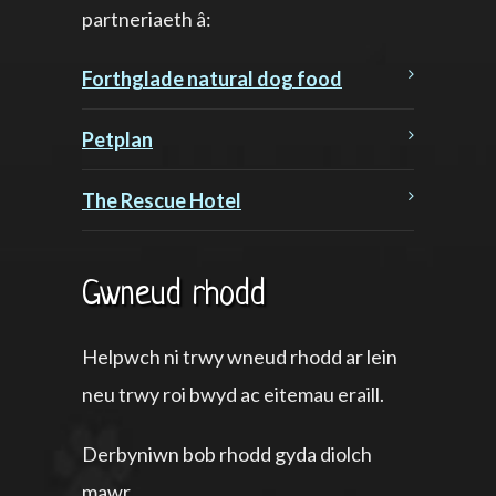
partneriaeth â:
Forthglade natural dog food
Petplan
The Rescue Hotel
Gwneud rhodd
Helpwch ni trwy wneud rhodd ar lein
neu trwy roi bwyd ac eitemau eraill.
Derbyniwn bob rhodd gyda diolch
mawr.