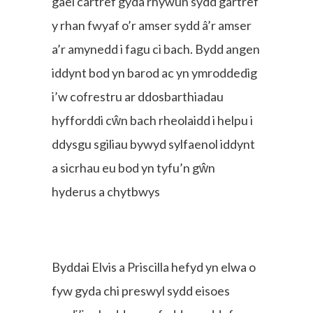
gael cartref gyda rhywun sydd gartref
y rhan fwyaf o’r amser sydd â’r amser
a’r amynedd i fagu ci bach. Bydd angen
iddynt bod yn barod ac yn ymroddedig
i’w cofrestru ar ddosbarthiadau
hyfforddi cŵn bach rheolaidd i helpu i
ddysgu sgiliau bywyd sylfaenol iddynt
a sicrhau eu bod yn tyfu’n gŵn
hyderus a chytbwys
Byddai Elvis a Priscilla hefyd yn elwa o
fyw gyda chi preswyl sydd eisoes