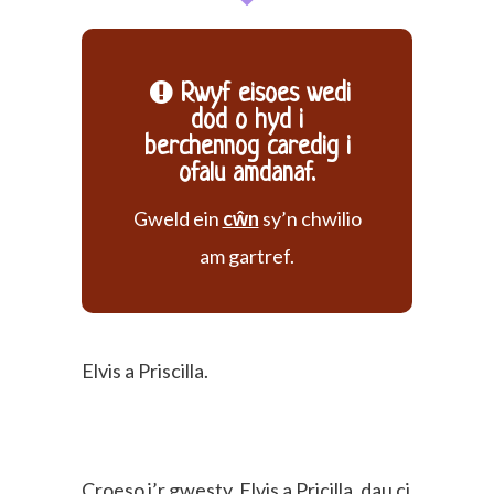
Rwyf eisoes wedi
dod o hyd i
berchennog caredig i
ofalu amdanaf.
Gweld ein
cŵn
sy’n chwilio
am gartref.
Elvis a Priscilla.
Croeso i’r gwesty, Elvis a Pricilla, dau ci