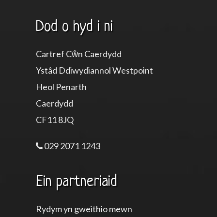
Dod o hyd i ni
Cartref Cŵn Caerdydd
Ystâd Ddiwydiannol Westpoint
Heol Penarth
Caerdydd
CF11 8JQ
029 2071 1243
Ein partneriaid
Rydym yn gweithio mewn