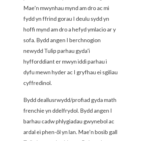
Mae’n mwynhau mynd am dro ac mi
fydd yn ffrind gorau I deulu sydd yn
hoffi mynd am dro a hefyd ymlacio ar y
sofa. Bydd angen I berchnogion
newydd Tulip parhau gyda’i
hyfforddiant er mwyn iddi parhau i
dyfu mewn hyder ac I gryfhau ei sgiliau
cyffredinol.
Bydd deallusrwydd/profiad gyda math
frenchie yn ddelfrydol. Bydd angen I
barhau cadw phlygiadau gwynebol ac
ardal ei phen-ôl yn lan. Mae’n bosib gall