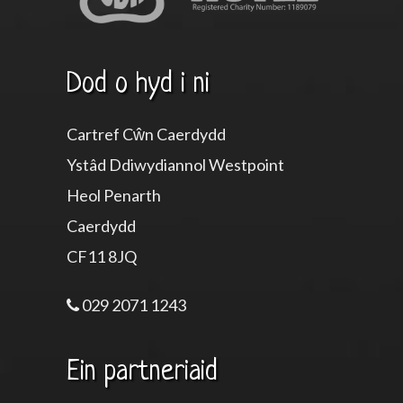
Dod o hyd i ni
Cartref Cŵn Caerdydd
Ystâd Ddiwydiannol Westpoint
Heol Penarth
Caerdydd
CF11 8JQ
029 2071 1243
Ein partneriaid