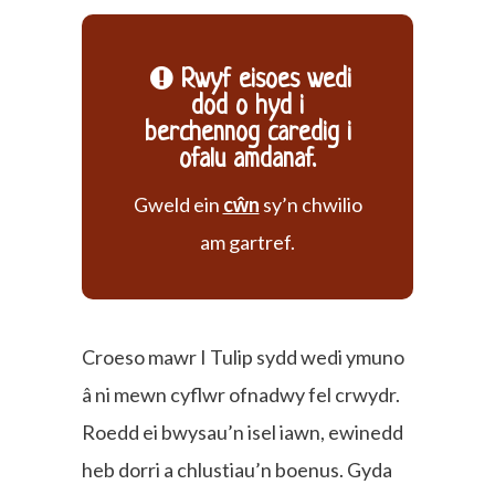
Rwyf eisoes wedi
dod o hyd i
berchennog caredig i
ofalu amdanaf.
Gweld ein
cŵn
sy’n chwilio
am gartref.
Croeso mawr I Tulip sydd wedi ymuno
â ni mewn cyflwr ofnadwy fel crwydr.
Roedd ei bwysau’n isel iawn, ewinedd
heb dorri a chlustiau’n boenus. Gyda