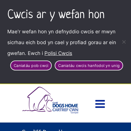
Cwcis ar y wefan hon
Mae'r wefan hon yn defnyddio cwcis er mwyn
sicrhau eich bod yn cael y profiad gorau ar ein
gwefan. Ewch i
Polisi Cwcis
Caniatáu pob cwci
Caniatáu cwcis hanfodol yn unig
Dewisl