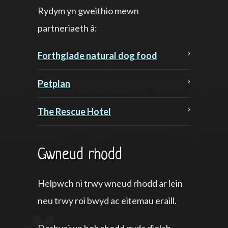
Rydym yn gweithio mewn
partneriaeth â:
Forthglade natural dog food
Petplan
The Rescue Hotel
Gwneud rhodd
Helpwch ni trwy wneud rhodd ar lein
neu trwy roi bwyd ac eitemau eraill.