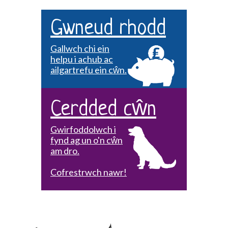
Gwneud rhodd
Gallwch chi ein
helpu i achub ac
ailgartrefu ein cŵn.
Cerdded cŵn
Gwirfoddolwch i
fynd ag un o'n cŵn
am dro.
Cofrestrwch nawr!