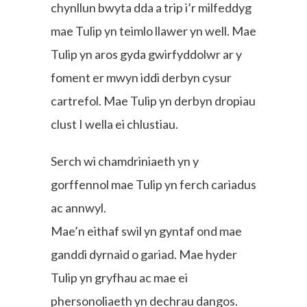
chynllun bwyta dda a trip i’r milfeddyg
mae Tulip yn teimlo llawer yn well. Mae
Tulip yn aros gyda gwirfyddolwr ar y
foment er mwyn iddi derbyn cysur
cartrefol. Mae Tulip yn derbyn dropiau
clust I wella ei chlustiau.
Serch wi chamdriniaeth yn y
gorffennol mae Tulip yn ferch cariadus
ac annwyl.
Mae’n eithaf swil yn gyntaf ond mae
ganddi dyrnaid o gariad. Mae hyder
Tulip yn gryfhau ac mae ei
phersonoliaeth yn dechrau dangos.