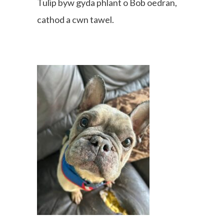
Tulip byw gyda phlant o Bob oedran,
cathod a cwn tawel.