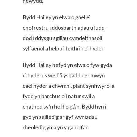
newydd.
Bydd Hailey yn elwa o gael ei
chofrestru i ddosbarthiadau ufudd-
dod i ddysgu sgiliau cymdeithasoli
sylfaenol a helpu i feithrin ei hyder.
Bydd Hailey hefyd yn elwa o fyw gyda
ci hyderus wedi’i ysbaddu er mwyn
cael hyder a chwmni, plant synhwyrol a
fydd yn barchus o’i natur swil a
chathod sy’n hoff o gŵn. Bydd hyn i
gyd yn seiliedig ar gyflwyniadau
rheoledig yma yn y ganolfan.