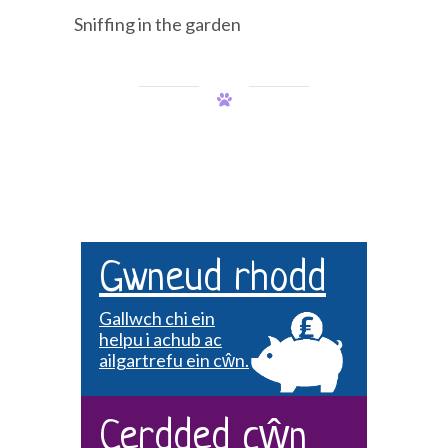
Sniffing in the garden
Gwneud rhodd
Gallwch chi ein
helpu i achub ac
ailgartrefu ein cŵn.
Cerdded cŵn