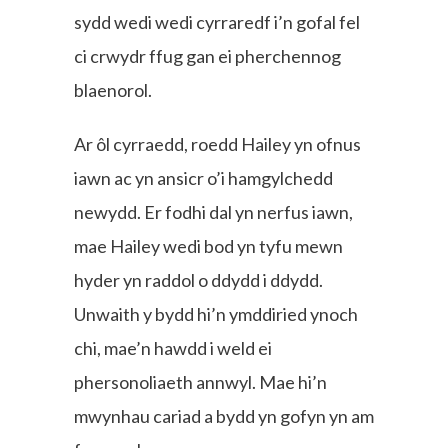
sydd wedi wedi cyrraredf i’n gofal fel
ci crwydr ffug gan ei pherchennog
blaenorol.
Ar ôl cyrraedd, roedd Hailey yn ofnus
iawn ac yn ansicr o’i hamgylchedd
newydd. Er fodhi dal yn nerfus iawn,
mae Hailey wedi bod yn tyfu mewn
hyder yn raddol o ddydd i ddydd.
Unwaith y bydd hi’n ymddiried ynoch
chi, mae’n hawdd i weld ei
phersonoliaeth annwyl. Mae hi’n
mwynhau cariad a bydd yn gofyn yn am