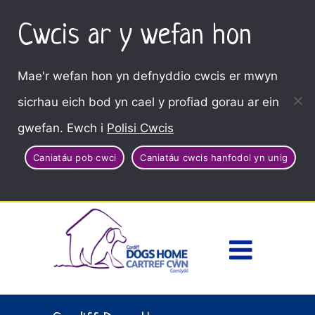
Cwcis ar y wefan hon
Mae'r wefan hon yn defnyddio cwcis er mwyn
sicrhau eich bod yn cael y profiad gorau ar ein
gwefan. Ewch i
Polisi Cwcis
Caniatáu pob cwci
Caniatáu cwcis hanfodol yn unig
Dewisl