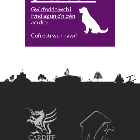
Gwirfoddolwch i
fynd ag un o'n cŵn
am dro.
Cofrestrwch nawr!