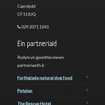
Caerdydd
CF11 8JQ
029 2071 1243
Ein partneriaid
Rydym yn gweithio mewn
partneriaeth â:
Forthglade natural dog food
Petplan
The Rescue Hotel