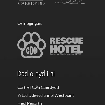
Cefnogir gan:
Dod o hyd i ni
Cartref Cŵn Caerdydd
Ystâd Ddiwydiannol Westpoint
Heol Penarth