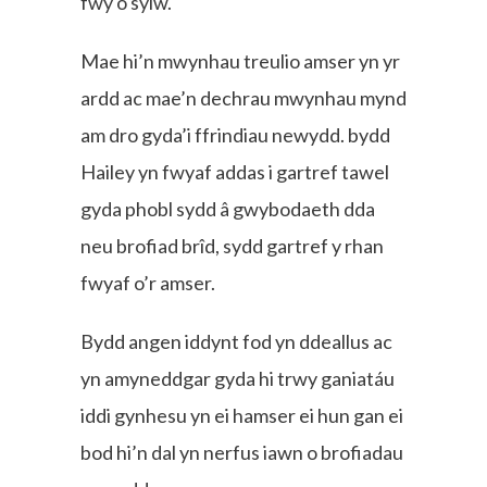
fwy o sylw.
Mae hi’n mwynhau treulio amser yn yr
ardd ac mae’n dechrau mwynhau mynd
am dro gyda’i ffrindiau newydd. bydd
Hailey yn fwyaf addas i gartref tawel
gyda phobl sydd â gwybodaeth dda
neu brofiad brîd, sydd gartref y rhan
fwyaf o’r amser.
Bydd angen iddynt fod yn ddeallus ac
yn amyneddgar gyda hi trwy ganiatáu
iddi gynhesu yn ei hamser ei hun gan ei
bod hi’n dal yn nerfus iawn o brofiadau