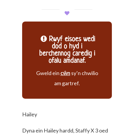
Rwyf eisoes wedi
dod o hyd i
berchennog caredig i
ofalu amdanaf.
Gweld ein
cŵn
sy’n chwilio
am gartref.
Hailey
Dyna ein Hailey hardd, Staffy X 3 oed