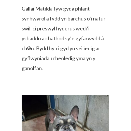
Gallai Matilda fyw gyda phlant
synhwyrol a fydd yn barchus o’i natur
swil, ci preswyl hyderus wedi’i
ysbaddu a chathod sy’n gyfarwydd â
chŵn. Bydd hyn i gyd yn seiliedig ar
gyflwyniadau rheoledig yma yn y
ganolfan.