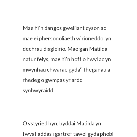
Mae hi’n dangos gwelliant cyson ac
mae ei phersonoliaeth wirioneddol yn
dechrau disgleirio. Mae gan Matilda
natur felys, mae hi’n hoff o hwyl ac yn
mwynhau chwarae gyda’i theganau a
rhedeg o gwmpas yr ardd
synhwyraidd.
O ystyried hyn, byddai Matilda yn
fwyaf addas i gartref tawel gyda phobl