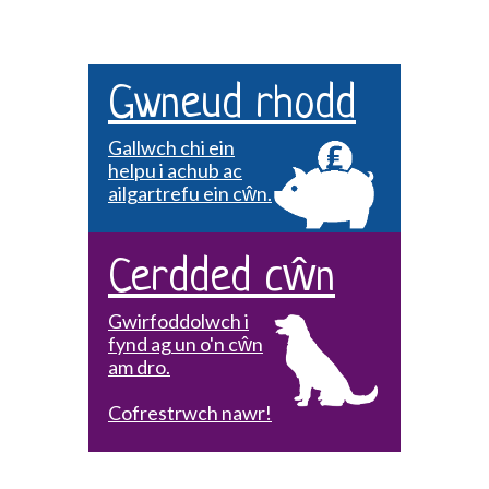
Gwneud rhodd
Gallwch chi ein
helpu i achub ac
ailgartrefu ein cŵn.
Cerdded cŵn
Gwirfoddolwch i
fynd ag un o'n cŵn
am dro.
Cofrestrwch nawr!