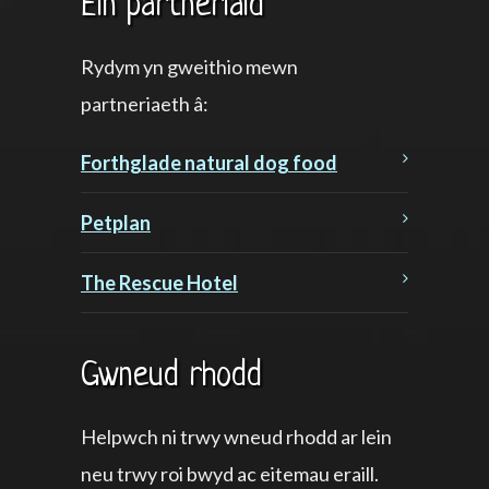
Ein partneriaid
Rydym yn gweithio mewn
partneriaeth â:
Forthglade natural dog food
Petplan
The Rescue Hotel
Gwneud rhodd
Helpwch ni trwy wneud rhodd ar lein
neu trwy roi bwyd ac eitemau eraill.