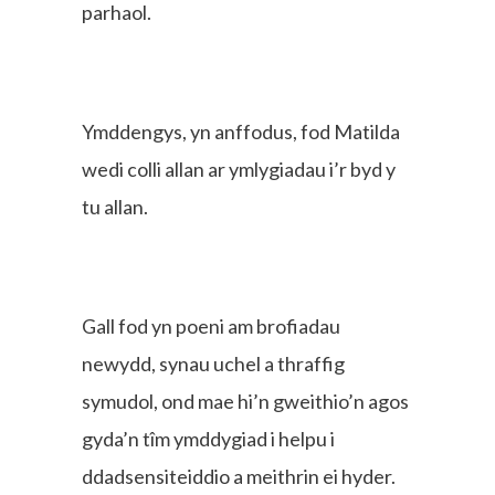
parhaol.
Ymddengys, yn anffodus, fod Matilda
wedi colli allan ar ymlygiadau i’r byd y
tu allan.
Gall fod yn poeni am brofiadau
newydd, synau uchel a thraffig
symudol, ond mae hi’n gweithio’n agos
gyda’n tîm ymddygiad i helpu i
ddadsensiteiddio a meithrin ei hyder.