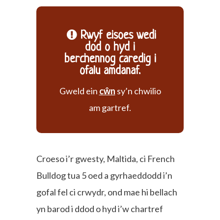
Rwyf eisoes wedi
dod o hyd i
berchennog caredig i
ofalu amdanaf.
Gweld ein
cŵn
sy’n chwilio
am gartref.
Croeso i’r gwesty, Maltida, ci French
Bulldog tua 5 oed a gyrhaeddodd i’n
gofal fel ci crwydr, ond mae hi bellach
yn barod i ddod o hyd i’w chartref