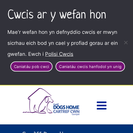
Cwcis ar y wefan hon
Mae'r wefan hon yn defnyddio cwcis er mwyn
sicrhau eich bod yn cael y profiad gorau ar ein
gwefan. Ewch i
Polisi Cwcis
Caniatáu pob cwci
Caniatáu cwcis hanfodol yn unig
Dewisl