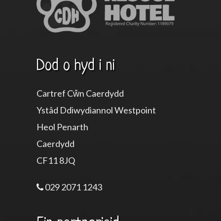
Dod o hyd i ni
Cartref Cŵn Caerdydd
Ystâd Ddiwydiannol Westpoint
Heol Penarth
Caerdydd
CF11 8JQ
029 2071 1243