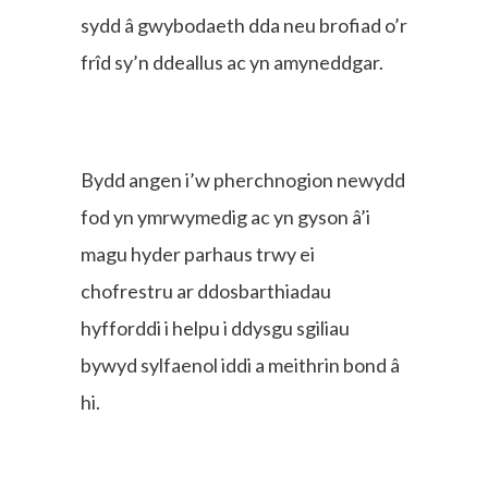
sydd â gwybodaeth dda neu brofiad o’r
frîd sy’n ddeallus ac yn amyneddgar.
Bydd angen i’w pherchnogion newydd
fod yn ymrwymedig ac yn gyson â’i
magu hyder parhaus trwy ei
chofrestru ar ddosbarthiadau
hyfforddi i helpu i ddysgu sgiliau
bywyd sylfaenol iddi a meithrin bond â
hi.