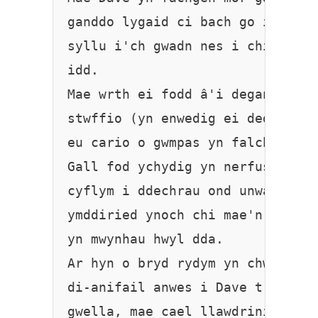
ganddo lygaid ci bach go iawn a 
syllu i'ch gwadn nes i chi roi c
idd.

Mae wrth ei fodd â'i deganau wed
stwffio (yn enwedig ei dedi llew
eu cario o gwmpas yn falch!

Gall fod ychydig yn nerfus o sym
cyflym i ddechrau ond unwaith y 
ymddiried ynoch chi mae'n setlo 
yn mwynhau hwyl dda.

Ar hyn o bryd rydym yn chwilio a
di-anifail anwes i Dave tra ei f
gwella, mae cael llawdriniaeth f