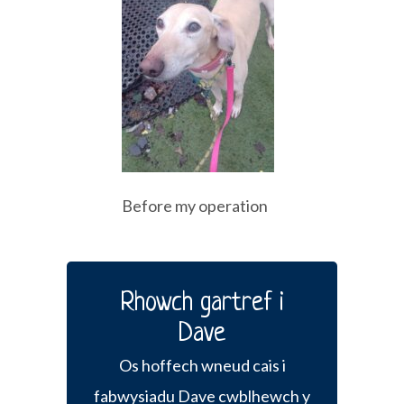
Before my operation
Rhowch gartref i
Dave
Os hoffech wneud cais i
fabwysiadu Dave cwblhewch y