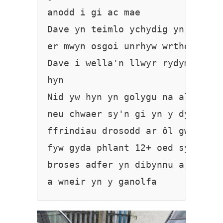
anodd i gi ac mae 

Dave yn teimlo ychydig yn ddolur
er mwyn osgoi unrhyw wrthdaro a 
Dave i wella'n llwyr rydym yn ch
hyn

Nid yw hyn yn golygu na all gael
neu chwaer sy'n gi yn y dyfodol 
ffrindiau drosodd ar ôl gwella! 
fyw gyda phlant 12+ oed sy'n dea
broses adfer yn dibynnu ar y cyf
a wneir yn y ganolfa