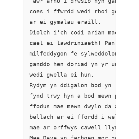
fawr arno i drwsio hyn gan y byd
coes i ffwrdd wedi rhoi gormod o
ar ei gymalau eraill.

Diolch i'ch codi arian mae Dave 
cael ei lawdriniaeth! Pan gyrhae
milfeddygon fe sylweddolon nhw h
ganddo hen doriad yn yr un goes 
wedi gwella ei hun.

Rydym yn ddigalon bod yn rhaid i
fynd trwy hyn a bod mewn poen on
ffodus mae mewn dwylo da ac mae 

bellach ar ei ffordd i wella. Ar
mae ar orffwys cawell llym am 2 
Mae Dave yn fachgen mor gariadus