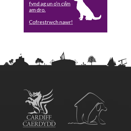
fynd ag un o'n cŵn
am dro.
Cofrestrwch nawr!