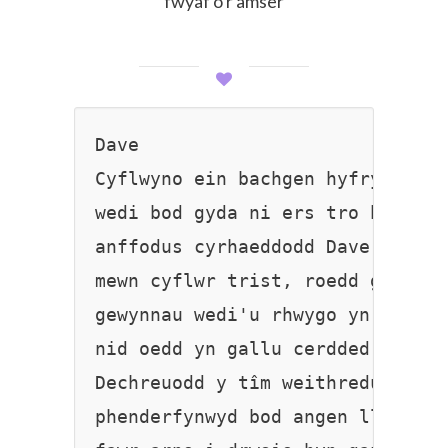
fwyaf o'r amser
Dave

Cyflwyno ein bachgen hyfryd Dave
wedi bod gyda ni ers tro bellach
anffodus cyrhaeddodd Dave gyda ni
mewn cyflwr trist, roedd ganddo 

gewynnau wedi'u rhwygo yn ei goe
nid oedd yn gallu cerdded yn iawn
Dechreuodd y tîm weithredu a 

phenderfynwyd bod angen llawdrin