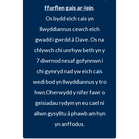
ffurflen gais ar-lein
.
Os bydd eich cais yn
llwyddiannus cewch eich
gwadd i gwrdd â Dave. Os na
chlywch chi unrhyw beth yn y
7 diwrnod nesaf gofynnwn i
chi gymryd nad yw eich cais
wedi bod yn llwyddiannus y tro
hwn.Oherwydd y nifer fawr o
geisiadau rydym yn eu cael ni
allwn gysylltu â phawb am hyn
yn anffodus.