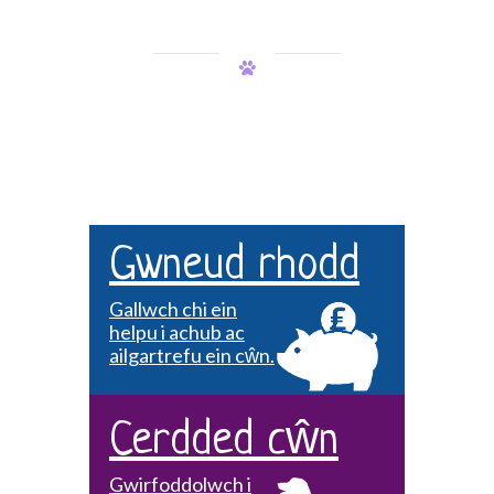
Gwneud rhodd
Gallwch chi ein
helpu i achub ac
ailgartrefu ein cŵn.
Cerdded cŵn
Gwirfoddolwch i