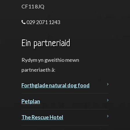
CF11 8JQ
029 2071 1243
Ein partneriaid
Rydym yn gweithio mewn
partneriaeth â:
Forthglade natural dog food
Petplan
The Rescue Hotel