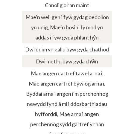
Canolig o ran maint
Mae'n well gen i fyw gydag oedolion
yn unig, Mae’n bosibl fy mod yn
addas i fyw gyda phlant hŷn
Dwi ddim yn gallu byw gyda chathod
Dwi methu byw gyda chŵn
Mae angen cartref tawel arna i,
Mae angen cartref bywiog arna i,
Byddai arna i angen i'm perchennog
newydd fynd â mi i ddosbarthiadau
hyfforddi, Mae arna i angen
perchennog sydd gartref y rhan