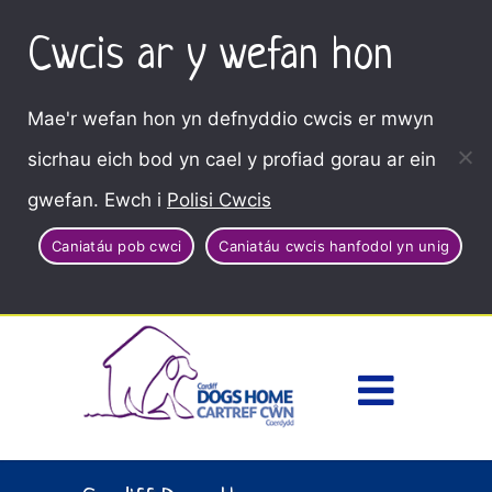
Cwcis ar y wefan hon
Mae'r wefan hon yn defnyddio cwcis er mwyn
sicrhau eich bod yn cael y profiad gorau ar ein
gwefan. Ewch i
Polisi Cwcis
Caniatáu pob cwci
Caniatáu cwcis hanfodol yn unig
Dewisl