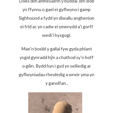
Does dim amheuaeth y byddai Jim-Bob
yn ffynnu o gael ei gyflwyno i gamp
Sighhound a fydd yn diwallu anghenion
ei frîd ac yn cadw ei ymenydd a’i gorff
wedi’i hysgogi.
Mae’n bosibl y gallai fyw gyda phlant
ysgol gynradd hŷn a chathod sy’n hoff
o gŵn. Bydd hyn i gyd yn seiliedig ar
gyflwyniadau rheoledig a wneir yma yn
y ganolfan..