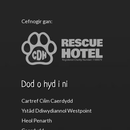
Cefnogir gan:
Dod o hyd i ni
Cartref Cŵn Caerdydd
Ystâd Ddiwydiannol Westpoint
Heol Penarth