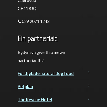
Caerdydd
CF11 8JQ
029 2071 1243
Ein partneriaid
Rydym yn gweithio mewn
partneriaeth â:
Forthglade natural dog food
Petplan
The Rescue Hotel