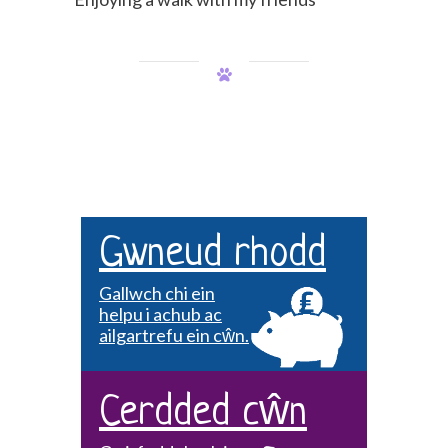
Gwneud rhodd
Gallwch chi ein
helpu i achub ac
ailgartrefu ein cŵn.
Cerdded cŵn