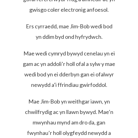
gwisgo coler electronig anfoesol.
Ers cyrraedd, mae Jim-Bob wedi bod
yn ddim byd ond hyfrydwch.
Mae wedi cymryd bywyd cenelau yn ei
gam ac yn addoli’r holl ofal a sylw y mae
wedi bod yn ei dderbyn gan ei ofalwyr
newydd a’i ffrindiau gwirfoddol.
Mae Jim-Bob yn weithgar iawn, yn
chwilfrydig ac yn llawn bywyd. Mae’n
mwynhau mynd am dro da, gan
fwynhau’r holl olygfeydd newydd a