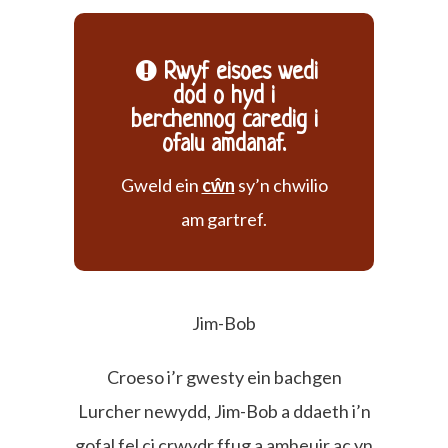
Rwyf eisoes wedi
dod o hyd i
berchennog caredig i
ofalu amdanaf.
Gweld ein
cŵn
sy’n chwilio
am gartref.
Jim-Bob
Croeso i’r gwesty ein bachgen
Lurcher newydd, Jim-Bob a ddaeth i’n
gofal fel ci crwydr ffug a amheuir ac yn