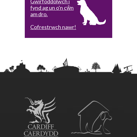
Gwirfoddolwch i
fynd ag un o'n cŵn
am dro.
Cofrestrwch nawr!