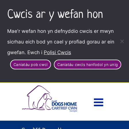
Cwcis ar y wefan hon
Mae'r wefan hon yn defnyddio cwcis er mwyn
sicrhau eich bod yn cael y profiad gorau ar ein
gwefan. Ewch i
Polisi Cwcis
Caniatáu pob cwci
Caniatáu cwcis hanfodol yn unig
Dewisl