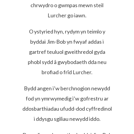
chrwydro o gwmpas mewn steil
Lurcher go iawn.
O ystyried hyn, rydym yn teimlo y
byddai Jim-Bob yn fwyaf addas i
gartref teuluol gweithredol gyda
phobl sydd â gwybodaeth dda neu
brofiad o frîd Lurcher.
Bydd angen i’w berchnogion newydd
fod yn ymrwymedig i’w gofrestru ar
ddosbarthiadau ufudd-dod cyffredinol
i ddysgu sgiliau newydd iddo.