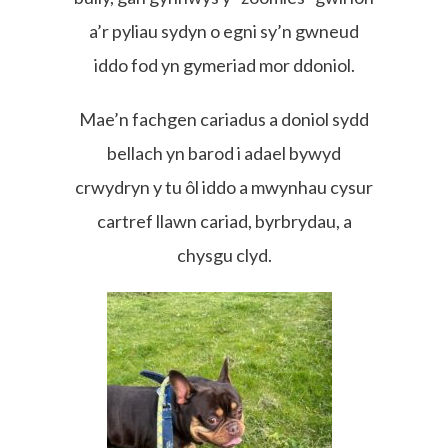
a’r pyliau sydyn o egni sy’n gwneud
iddo fod yn gymeriad mor ddoniol.
Mae’n fachgen cariadus a doniol sydd
bellach yn barod i adael bywyd
crwydryn y tu ôl iddo a mwynhau cysur
cartref llawn cariad, byrbrydau, a
chysgu clyd.