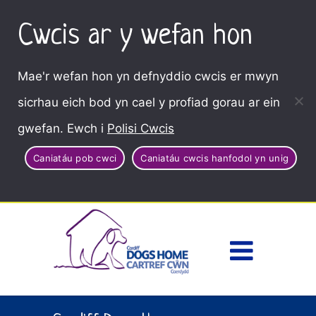
Cwcis ar y wefan hon
Mae'r wefan hon yn defnyddio cwcis er mwyn
sicrhau eich bod yn cael y profiad gorau ar ein
gwefan. Ewch i
Polisi Cwcis
Caniatáu pob cwci
Caniatáu cwcis hanfodol yn unig
Dewisl