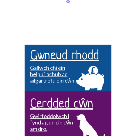
Gwneud rhodd
Gallwch chi ein
helpu i achub ac
ailgartrefu ein cŵn.
Cerdded cŵn
Gwirfoddolwch i
fynd ag un o'n cŵn
am dro.