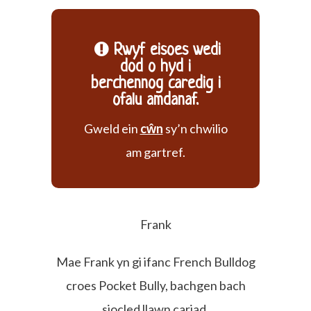
Rwyf eisoes wedi
dod o hyd i
berchennog caredig i
ofalu amdanaf.
Gweld ein
cŵn
sy’n chwilio
am gartref.
Frank
Mae Frank yn gi ifanc French Bulldog
croes Pocket Bully, bachgen bach
siocled llawn cariad.