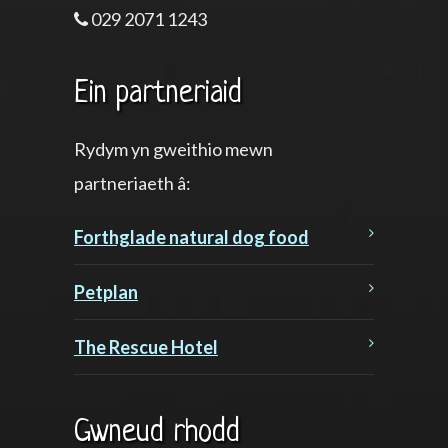
029 2071 1243
Ein partneriaid
Rydym yn gweithio mewn
partneriaeth â:
Forthglade natural dog food
Petplan
The Rescue Hotel
Gwneud rhodd