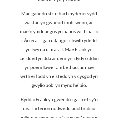
Mae ganddo strut bach hyderus sydd
wastad yn gwneud i bobl wenu, ac
mae’n ymddangos yn hapus wrth basio
cŵn eraill, gan ddangos chwilfrydedd
yn fwy na dim arall. Mae Frank yn
cerdded yn dda ar dennyn, dydy o ddim
yn poeni llawer am bethau, ac mae
wrth ei fodd yn eistedd yn y cysgod yn
gwylio pobl yn mynd heibio.
Byddai Frank yn gweddu i gartref sy’n
deall arferion nodweddiadol bridiau
bully, gan gynnwys y “zoomies” gwirion