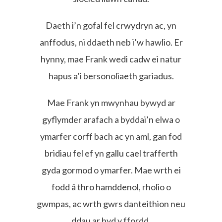
Daeth i’n gofal fel crwydryn ac, yn
anffodus, ni ddaeth neb i’w hawlio. Er
hynny, mae Frank wedi cadw ei natur
hapus a’i bersonoliaeth gariadus.
Mae Frank yn mwynhau bywyd ar
gyflymder arafach a byddai’n elwa o
ymarfer corff bach ac yn aml, gan fod
bridiau fel ef yn gallu cael trafferth
gyda gormod o ymarfer. Mae wrth ei
fodd â thro hamddenol, rholio o
gwmpas, ac wrth gwrs danteithion neu
ddau ar hyd y ffordd.