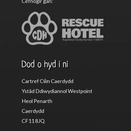
Cefnogir gan:
Dod o hyd i ni
Cartref Cŵn Caerdydd
Ystâd Ddiwydiannol Westpoint
Heol Penarth
Caerdydd
CF11 8JQ