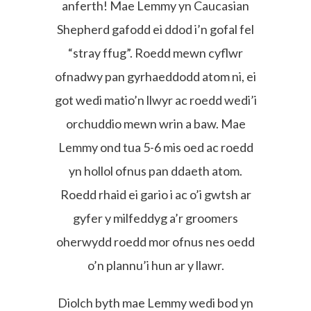
anferth! Mae Lemmy yn Caucasian
Shepherd gafodd ei ddod i’n gofal fel
“stray ffug”. Roedd mewn cyflwr
ofnadwy pan gyrhaeddodd atom ni, ei
got wedi matio’n llwyr ac roedd wedi’i
orchuddio mewn wrin a baw. Mae
Lemmy ond tua 5-6 mis oed ac roedd
yn hollol ofnus pan ddaeth atom.
Roedd rhaid ei gario i ac o’i gwtsh ar
gyfer y milfeddyg a’r groomers
oherwydd roedd mor ofnus nes oedd
o’n plannu’i hun ar y llawr.
Diolch byth mae Lemmy wedi bod yn