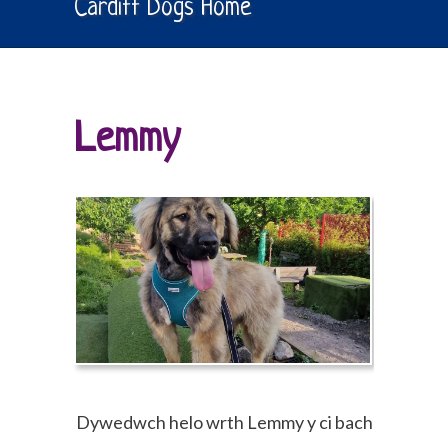
Cardiff Dogs Home
Lemmy
Dywedwch helo wrth Lemmy y ci bach