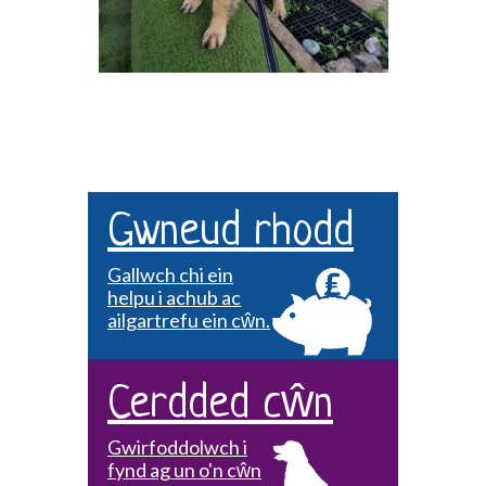
Gwneud rhodd
Gallwch chi ein
helpu i achub ac
ailgartrefu ein cŵn.
Cerdded cŵn
Gwirfoddolwch i
fynd ag un o'n cŵn