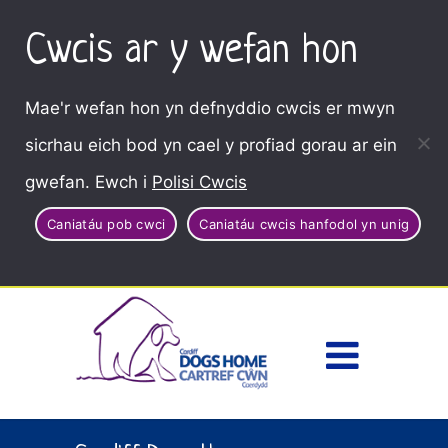
Cwcis ar y wefan hon
Mae'r wefan hon yn defnyddio cwcis er mwyn
sicrhau eich bod yn cael y profiad gorau ar ein
gwefan. Ewch i
Polisi Cwcis
Caniatáu pob cwci
Caniatáu cwcis hanfodol yn unig
Dewisl