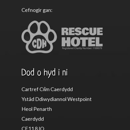
Cefnogir gan:
Dod o hyd i ni
Cartref Cŵn Caerdydd
Ystâd Ddiwydiannol Westpoint
Heol Penarth
Caerdydd
CF11 8JQ