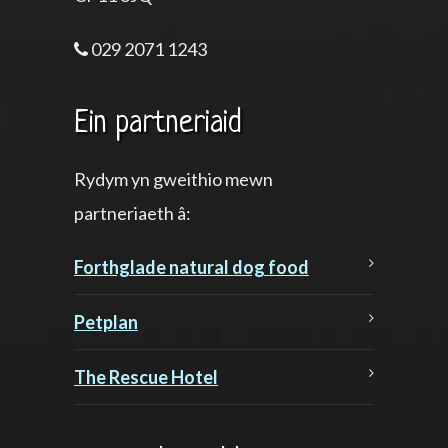
029 2071 1243
Ein partneriaid
Rydym yn gweithio mewn
partneriaeth â:
Forthglade natural dog food
Petplan
The Rescue Hotel