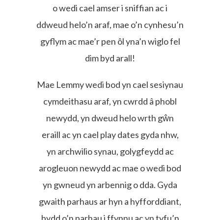
o wedi cael amser i sniffian ac i
ddweud helo’n araf, mae o’n cynhesu’n
gyflym ac mae’r pen ôl yna’n wiglo fel
dim byd arall!
Mae Lemmy wedi bod yn cael sesiynau
cymdeithasu araf, yn cwrdd â phobl
newydd, yn dweud helo wrth gŵn
eraill ac yn cael play dates gyda nhw,
yn archwilio synau, golygfeydd ac
arogleuon newydd ac mae o wedi bod
yn gwneud yn arbennig o dda. Gyda
gwaith parhaus ar hyn a hyfforddiant,
bydd o’n parhau i ffynnu ac yn tyfu’n