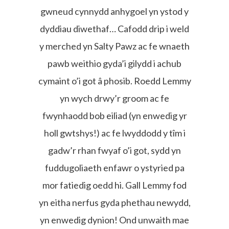
gwneud cynnydd anhygoel yn ystod y
dyddiau diwethaf… Cafodd drip i weld
y merched yn Salty Pawz ac fe wnaeth
pawb weithio gyda’i gilydd i achub
cymaint o’i got â phosib. Roedd Lemmy
yn wych drwy’r groom ac fe
fwynhaodd bob eiliad (yn enwedig yr
holl gwtshys!) ac fe lwyddodd y tîm i
gadw’r rhan fwyaf o’i got, sydd yn
fuddugoliaeth enfawr o ystyried pa
mor fatiedig oedd hi. Gall Lemmy fod
yn eitha nerfus gyda phethau newydd,
yn enwedig dynion! Ond unwaith mae