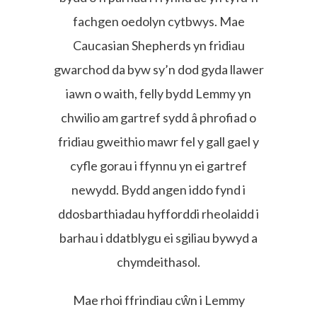
fachgen oedolyn cytbwys. Mae
Caucasian Shepherds yn fridiau
gwarchod da byw sy’n dod gyda llawer
iawn o waith, felly bydd Lemmy yn
chwilio am gartref sydd â phrofiad o
fridiau gweithio mawr fel y gall gael y
cyfle gorau i ffynnu yn ei gartref
newydd. Bydd angen iddo fynd i
ddosbarthiadau hyfforddi rheolaidd i
barhau i ddatblygu ei sgiliau bywyd a
chymdeithasol.
Mae rhoi ffrindiau cŵn i Lemmy