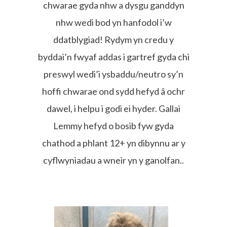
chwarae gyda nhw a dysgu ganddyn
nhw wedi bod yn hanfodol i’w
ddatblygiad! Rydym yn credu y
byddai’n fwyaf addas i gartref gyda chi
preswyl wedi’i ysbaddu/neutro sy’n
hoffi chwarae ond sydd hefyd â ochr
dawel, i helpu i godi ei hyder. Gallai
Lemmy hefyd o bosib fyw gyda
chathod a phlant 12+ yn dibynnu ar y
cyflwyniadau a wneir yn y ganolfan..