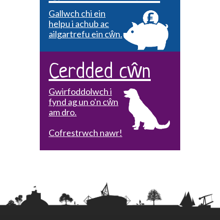
Gallwch chi ein
helpu i achub ac
ailgartrefu ein cŵn.
Cerdded cŵn
Gwirfoddolwch i
fynd ag un o'n cŵn
am dro.
Cofrestrwch nawr!