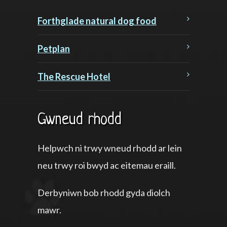
Forthglade natural dog food
Petplan
The Rescue Hotel
Gwneud rhodd
Helpwch ni trwy wneud rhodd ar lein
neu trwy roi bwyd ac eitemau eraill.
Derbyniwn bob rhodd gyda diolch
mawr.