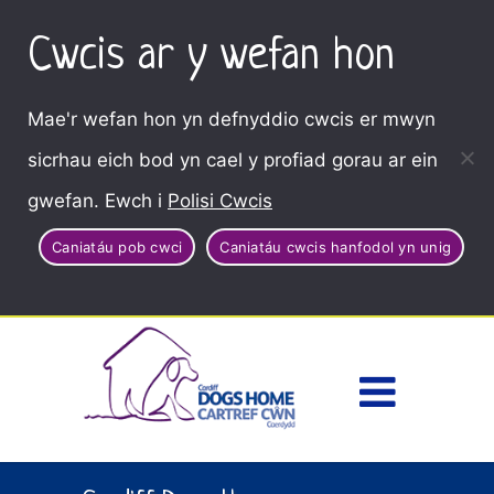
Cwcis ar y wefan hon
Mae'r wefan hon yn defnyddio cwcis er mwyn
sicrhau eich bod yn cael y profiad gorau ar ein
gwefan. Ewch i
Polisi Cwcis
Caniatáu pob cwci
Caniatáu cwcis hanfodol yn unig
Dewisl