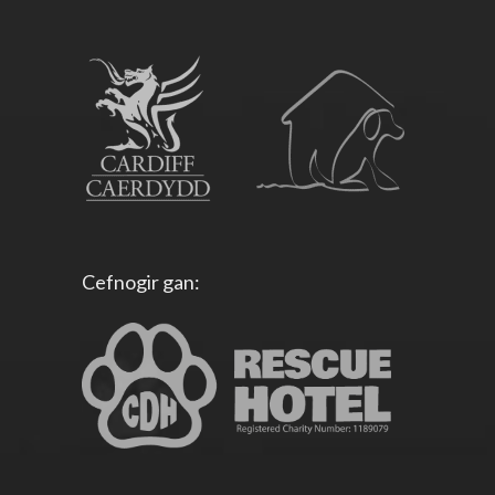
Cefnogir gan: