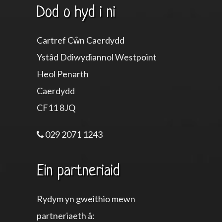
Dod o hyd i ni
Cartref Cŵn Caerdydd
Ystâd Ddiwydiannol Westpoint
Heol Penarth
Caerdydd
CF11 8JQ
029 2071 1243
Ein partneriaid
Rydym yn gweithio mewn
partneriaeth â: