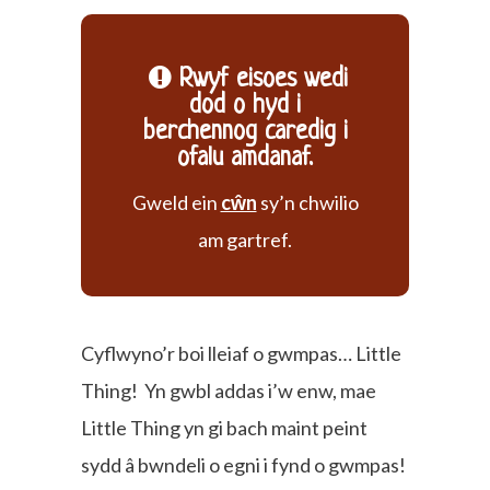
Rwyf eisoes wedi
dod o hyd i
berchennog caredig i
ofalu amdanaf.
Gweld ein
cŵn
sy’n chwilio
am gartref.
Cyflwyno’r boi lleiaf o gwmpas… Little
Thing! Yn gwbl addas i’w enw, mae
Little Thing yn gi bach maint peint
sydd â bwndeli o egni i fynd o gwmpas!