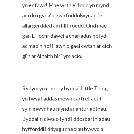
yn enfawr! Mae wrth ei fodd yn mynd
am dro gyda’n gwirfoddolwyr ac fe
allai gerdded am filltiroedd. Ond mae
gan LT ochr dawel a chariadus hefyd
ac mae’n hoff iawn o gael cwtsh ar eich
glin ar ôl taith hir i ymlacio.
Rydym yn credu y byddai Little Thing
yn fwyaf addas mewn cartref actif
sy’n mwynhau mynd ar anturiaethau.
Byddai’n elwa o fynd i ddosbarthiadau
hyfforddi i ddysgu rheolau bywyd a