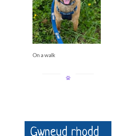
On a walk
Gwneud rhodd