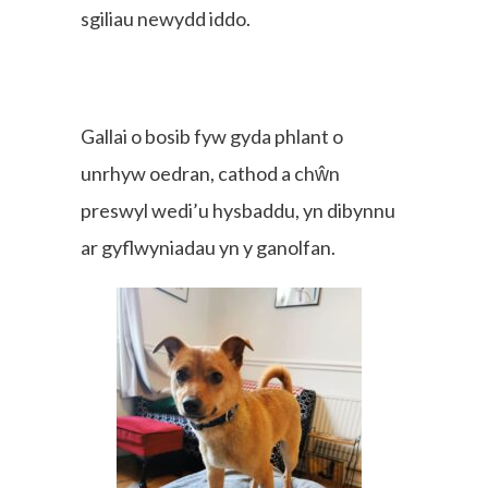
sgiliau newydd iddo.
Gallai o bosib fyw gyda phlant o
unrhyw oedran, cathod a chŵn
preswyl wedi’u hysbaddu, yn dibynnu
ar gyflwyniadau yn y ganolfan.