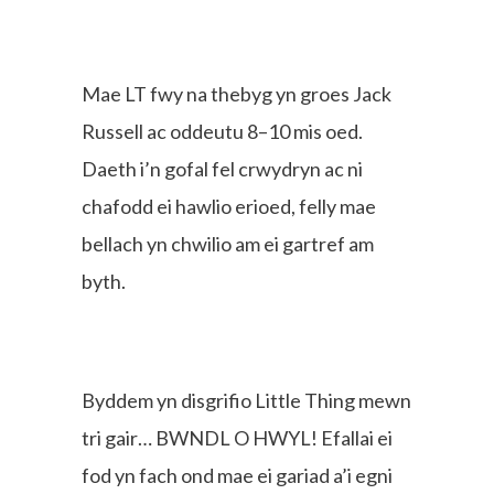
Mae LT fwy na thebyg yn groes Jack
Russell ac oddeutu 8–10 mis oed.
Daeth i’n gofal fel crwydryn ac ni
chafodd ei hawlio erioed, felly mae
bellach yn chwilio am ei gartref am
byth.
Byddem yn disgrifio Little Thing mewn
tri gair… BWNDL O HWYL! Efallai ei
fod yn fach ond mae ei gariad a’i egni