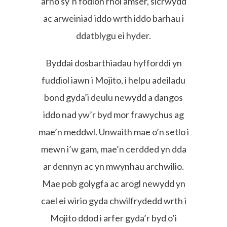
arno sy’n fodlon rhoi amser, sicrwydd
ac arweiniad iddo wrth iddo barhau i
ddatblygu ei hyder.
Byddai dosbarthiadau hyfforddi yn
fuddiol iawn i Mojito, i helpu adeiladu
bond gyda’i deulu newydd a dangos
iddo nad yw’r byd mor frawychus ag
mae’n meddwl. Unwaith mae o’n setlo i
mewn i’w gam, mae’n cerdded yn dda
ar dennyn ac yn mwynhau archwilio.
Mae pob golygfa ac arogl newydd yn
cael ei wirio gyda chwilfrydedd wrth i
Mojito ddod i arfer gyda’r byd o’i