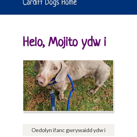
Cardiff Dogs Home
Helo, Mojito ydw i
Oedolyn ifanc gwrywaidd ydw i