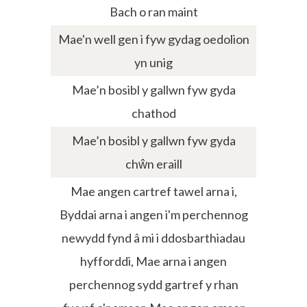
Bach o ran maint
Mae'n well gen i fyw gydag oedolion
yn unig
Mae’n bosibl y gallwn fyw gyda
chathod
Mae’n bosibl y gallwn fyw gyda
chŵn eraill
Mae angen cartref tawel arna i,
Byddai arna i angen i'm perchennog
newydd fynd â mi i ddosbarthiadau
hyfforddi, Mae arna i angen
perchennog sydd gartref y rhan