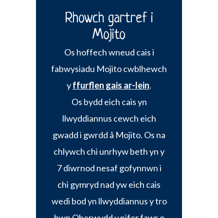
Rhowch gartref i
Mojito
Os hoffech wneud cais i
fabwysiadu Mojito cwblhewch
y
ffurflen gais ar-lein
.
Os bydd eich cais yn
llwyddiannus cewch eich
gwadd i gwrdd â Mojito. Os na
chlywch chi unrhyw beth yn y
7 diwrnod nesaf gofynnwn i
chi gymryd nad yw eich cais
wedi bod yn llwyddiannus y tro
hwn.Oherwydd y nifer fawr o