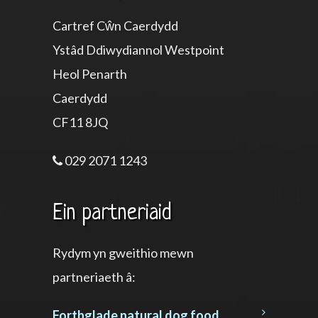
Cartref Cŵn Caerdydd
Ystâd Ddiwydiannol Westpoint
Heol Penarth
Caerdydd
CF11 8JQ
029 2071 1243
Ein partneriaid
Rydym yn gweithio mewn
partneriaeth â:
Forthglade natural dog food