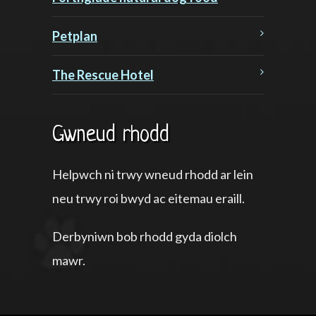
Petplan
The Rescue Hotel
Gwneud rhodd
Helpwch ni trwy wneud rhodd ar lein
neu trwy roi bwyd ac eitemau eraill.
Derbyniwn bob rhodd gyda diolch
mawr.