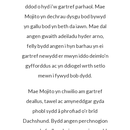
ddod o hyd i’w gartref parhaol. Mae
Mojito yn dechrau dysgu bod bywyd
yn gallu bod yn beth da iawn. Mae dal
angen gwaith adeiladu hyder arno,
felly bydd angen i hyn barhau yn ei
gartref newydd er mwyn iddo deimlo’n
gyfforddus ac yn ddiogel wrth setlo
mewn i fywyd bob dydd.
Mae Mojito yn chwilio am gartref
deallus, tawel ac amyneddgar gyda
phobl sydd â phrofiad o’r brîd
Dachshund. Bydd angen perchnogion