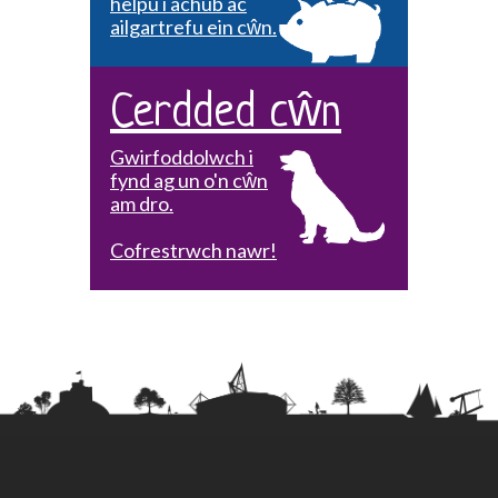
helpu i achub ac
ailgartrefu ein cŵn.
Cerdded cŵn
Gwirfoddolwch i
fynd ag un o'n cŵn
am dro.
Cofrestrwch nawr!