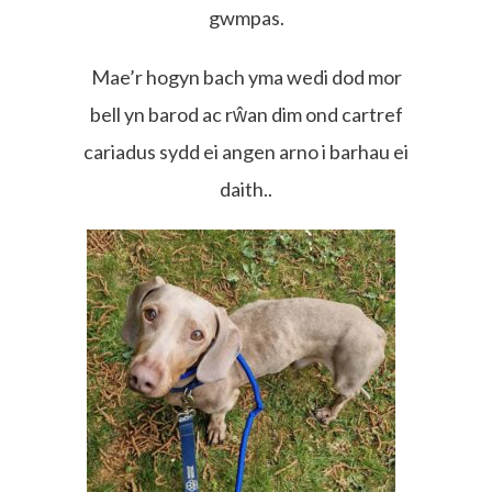
gwmpas.
Mae’r hogyn bach yma wedi dod mor
bell yn barod ac rŵan dim ond cartref
cariadus sydd ei angen arno i barhau ei
daith..