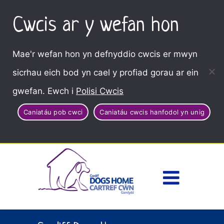
Cwcis ar y wefan hon
Mae'r wefan hon yn defnyddio cwcis er mwyn
sicrhau eich bod yn cael y profiad gorau ar ein
gwefan. Ewch i
Polisi Cwcis
Caniatáu pob cwci
Caniatáu cwcis hanfodol yn unig
Dewisl