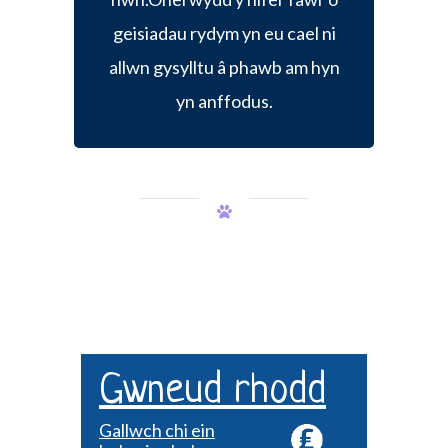
geisiadau rydym yn eu cael ni
allwn gysylltu â phawb am hyn
yn anffodus.
Gwneud rhodd
Gallwch chi ein