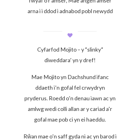
fwyaf o'r amser, Mae angen amser
arna i i ddod i adnabod pobl newydd
Cyfarfod Mojito – y “slinky”
diweddara’ yn y dref!
Mae Mojito yn Dachshund ifanc
ddaeth i’n gofal fel crwydryn
pryderus. Roedd o’n denau iawn ac yn
amlwg wedi colli allan ar y cariad a’r
gofal mae pob ci yn ei haeddu.
Rŵan mae o’n saff gyda ni ac yn barod i