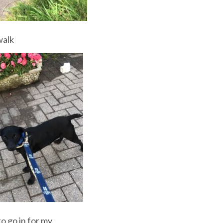
walk
o go in for my