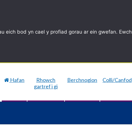
u eich bod yn cael y profiad gorau ar ein gwefan. Ewch
Hafan
Rhowch
Berchnogion
Colli/Canfod
gartref i gi