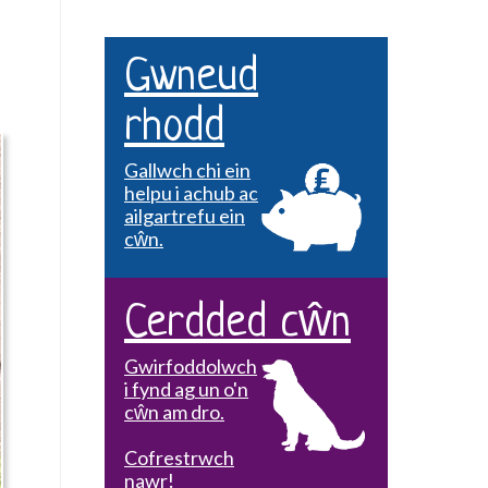
Gwneud
rhodd
Gallwch chi ein
helpu i achub ac
ailgartrefu ein
cŵn.
Cerdded cŵn
Gwirfoddolwch
i fynd ag un o'n
cŵn am dro.
Cofrestrwch
nawr!