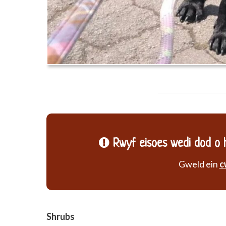
Rwyf eisoes wedi dod o h
Gweld ein
c
Shrubs