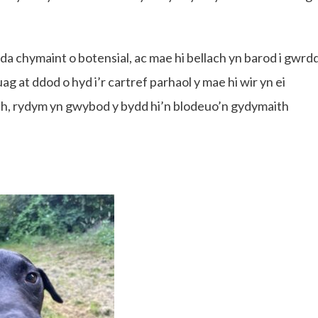
a chymaint o botensial, ac mae hi bellach yn barod i gwrd
ag at ddod o hyd i’r cartref parhaol y mae hi wir yn ei
th, rydym yn gwybod y bydd hi’n blodeuo’n gydymaith