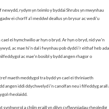
ef newydd, rydym yn teimlo y byddai Shrubs yn mwynhau
adw ei chorff a’i meddwl deallus yn brysur ac wedi’u
cael ei hymchwilio ar hyn o bryd. Ar hyn o bryd, nid yw’n
wyd, ac mae hi’n dal i fwynhau pob dydd i’r eithaf heb ada
m milfeddygol ac mae’n bosibl y bydd angen rhagor o
tref maeth meddygol tra bydd yn cael ei thriniaeth
ydd angen iddi ddychwelyd i’n canolfan neu i filfeddyg arall 
ygol rheolaidd.
t synhwyrol a chŵn eraill yn dilyn cyflwyniadau rheoledig