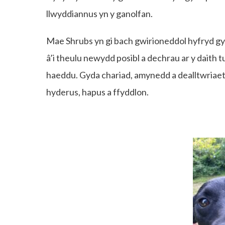
llwyddiannus yn y ganolfan.
Mae Shrubs yn gi bach gwirioneddol hyfryd gyd
â’i theulu newydd posibl a dechrau ar y daith tu
haeddu. Gyda chariad, amynedd a dealltwriae
hyderus, hapus a ffyddlon.