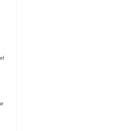
el
ar