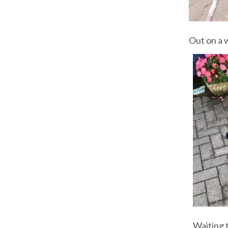
Out on a 
Waiting t