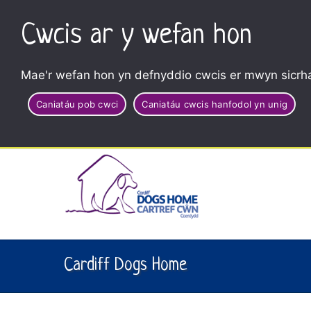
Cwcis ar y wefan hon
Mae'r wefan hon yn defnyddio cwcis er mwyn sicrha
Caniatáu pob cwci
Caniatáu cwcis hanfodol yn unig
Cardiff Dogs Home