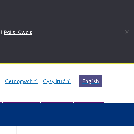
 i
Polisi Cwcis
Cefnogwch ni
Cysylltu â ni
English