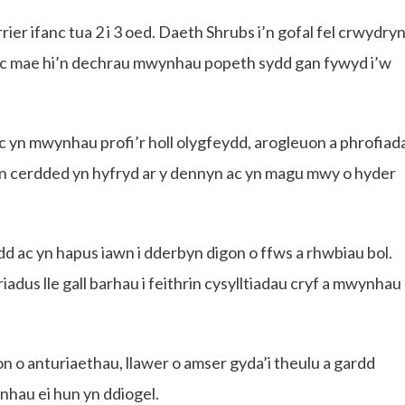
er ifanc tua 2 i 3 oed. Daeth Shrubs i’n gofal fel crwydry
 ac mae hi’n dechrau mwynhau popeth sydd gan fywyd i’w
ac yn mwynhau profi’r holl olygfeydd, arogleuon a phrofiad
yn cerdded yn hyfryd ar y dennyn ac yn magu mwy o hyder
ac yn hapus iawn i dderbyn digon o ffws a rhwbiau bol.
iadus lle gall barhau i feithrin cysylltiadau cryf a mwynhau
 o anturiaethau, llawer o amser gyda’i theulu a gardd
nhau ei hun yn ddiogel.