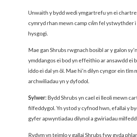
Unwaith y bydd wedi ymgartrefu yn ei chartr
cymryd rhan mewn camp cŵn fel ystwythder i g
hysgogi.
Mae gan Shrubs rwgnach bosibl ar y galon sy’n 
ymddangos ei bod yn effeithio ar ansawdd ei by
iddo ei dal yn ôl. Mae hi’n dilyn cyngor ein tî
archwiliadau yn y dyfodol.
Sylwer:
Bydd Shrubs yn cael ei lleoli mewn car
filfeddygol. Yn ystod y cyfnod hwn, efallai y b
gyfer apwyntiadau dilynol a gwiriadau milfedd
Rydym yn teimlo y gallai Shrubs fyw gyda phlan