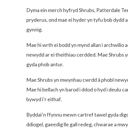
Dyma ein merch hyfryd Shrubs, Patterdale Terri
pryderus, ond mae ei hyder yn tyfu bob dydd
gynnig.
Mae hi wrth ei bodd yn mynd allan i archwilio 
newydd ar ei theithiau cerdded. Mae Shrubs 
gyda phob antur.
Mae Shrubs yn mwynhau cwrdd â phobl newydd 
Mae hi bellach yn barod i ddod o hyd i deulu car
bywyd i’r eithaf.
Byddai’n ffynnu mewn cartref tawel gyda digon
ddiogel, gaeedig lle gall redeg, chwarae a mwy