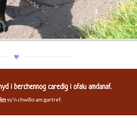
yd i berchennog caredig i ofalu amdanaf.
ŵn
sy’n chwilio am gartref.